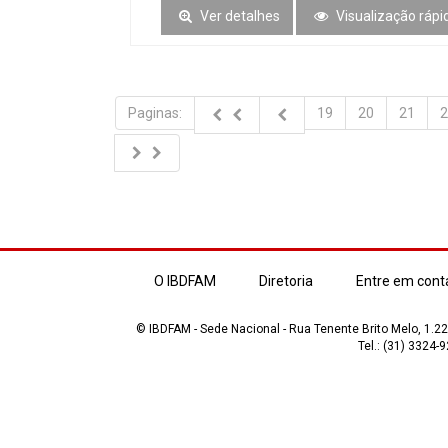
Ver detalhes
Visualização rápi
Paginas:
19
20
21
2
O IBDFAM
Diretoria
Entre em cont
© IBDFAM - Sede Nacional - Rua Tenente Brito Melo, 1.223
Tel.: (31) 3324-