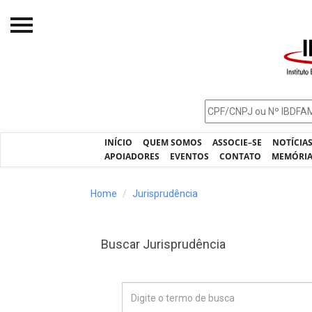
Início
O IBDFAM
Notícias
INÍCIO
QUEM SOMOS
ASSOCIE–SE
NOTÍCIA
Artigos
APOIADORES
EVENTOS
CONTATO
MEMÓRI
Publicações
Home
Jurisprudência
Jurisprudência
Pós-Graduação
Buscar Jurisprudência
Eleições
Processos - IBDFAM