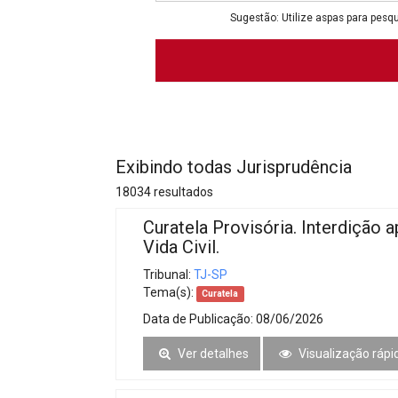
Projetos do IBDFAM
Sugestão: Utilize aspas para pesqu
Eventos / Lives
Covid-19
Alienação Parental
Encontre um Escritório
Exibindo todas Jurisprudência
Convênios
18034 resultados
IBDFAM Educacional
Curatela Provisória. Interdição
Vida Civil.
Newsletter
Tribunal:
TJ-SP
Acessibilidade
Tema(s):
Curatela
Data de Publicação:
08/06/2026
Equipe
Ver detalhes
Visualização rápi
Fale Conosco