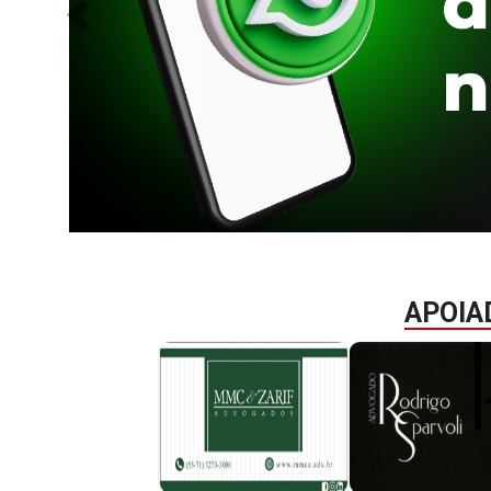
Projetos do IBDFAM
Crianças invisíveis
Eventos / Lives
Covid-19
Alienação Parental
Encontre um Escritório
Convênios
APOIA
IBDFAM Educacional
Newsletter
Acessibilidade
Equipe
Fale Conosco