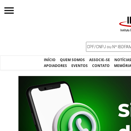
Início
O IBDFAM
Notícias
INÍCIO
QUEM SOMOS
ASSOCIE–SE
NOTÍCIA
Artigos
APOIADORES
EVENTOS
CONTATO
MEMÓRI
Publicações
Previous
Jurisprudência
Pós-Graduação
Eleições
Processos - IBDFAM