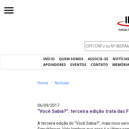
Início
O IBDFAM
Notícias
INÍCIO
QUEM SOMOS
ASSOCIE–SE
NOTÍCIA
Artigos
APOIADORES
EVENTOS
CONTATO
MEMÓRI
Publicações
Home
Notícias
Jurisprudência
Pós-Graduação
06/09/2017
Eleições
“Você Sabia?”: terceira edição trata das 
Processos - IBDFAM
A terceira edição do “Você Sabia?”, mais novo serv