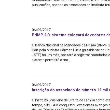
Simultâneas. Vale lembrar que essa é a última se
Projetos do IBDFAM
publicações, apenas os associados ao Instituto ter
Eventos / Lives
Covid-19
06/09/2017
Alienação Parental
BNMP 2.0: sistema colocará devedores de
Encontre um Escritório
O Banco Nacional de Mandados de Prisão (BNMP 2.0
País pela Ministra Cármen Lúcia (presidente do Co
Convênios
- STF) há um mês, passará a registrar mandados de 
sistema permitirá o mo ...
IBDFAM Educacional
Newsletter
Acessibilidade
06/09/2017
Inscrição do associado de número 12 mil 
Equipe
Fale Conosco
O Instituto Brasileiro de Direito de Família compl
tempo, o IBDFAM conquistou excelentes avanços e