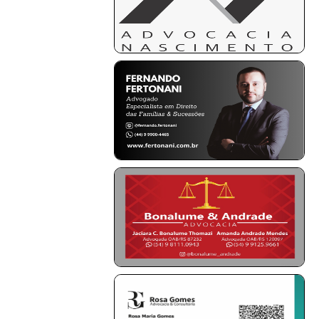
Projetos do IBDFAM
Eventos / Lives
Covid-19
Alienação Parental
Encontre um Escritório
Convênios
IBDFAM Educacional
Newsletter
Acessibilidade
Equipe
Fale Conosco