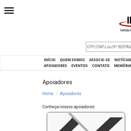
Início
O IBDFAM
Notícias
INÍCIO
QUEM SOMOS
ASSOCIE–SE
NOTÍCIA
Artigos
APOIADORES
EVENTOS
CONTATO
MEMÓRI
Publicações
Apoiadores
Jurisprudência
Home
Apoiadores
Pós-Graduação
Conheça nossos apoiadores:
Eleições
Processos - IBDFAM