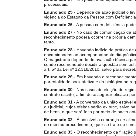
processuais.
Enunciado 25
- Depende de ação judicial o le
vigência do Estatuto da Pessoa com Deficiência
Enunciado 26
- A pessoa com deficiência pode 
Enunciado 27
- No caso de comunicação de ato
reconhecimento poderá ocorrer na própria dema
tanto.
Enunciado 28
- Havendo indício de prática de
encaminhadas ao acompanhamento diagnóstico, 
O magistrado depende de avaliação técnica para
sendo recomendado decidir a questão sem estud
art. 5º da Lei nº 12.318/2010, salvo para decret
Enunciado 29
- Em havendo o reconhecimento 
parentalidade socioafetiva e da biológica no regis
Enunciado 30
- Nos casos de eleição de regime
contrato escrito, a fim de assegurar eficácia per
Enunciado 31
- A conversão da união estável
ou judicial, cujos efeitos serão ex tunc, salvo 
de bens, o que será feito por meio de pacto ante
Enunciado 32
- É possível a cobrança de alime
no mesmo procedimento, quer se trate de cum
Enunciado 33
- O reconhecimento da filiação so