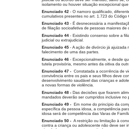
isolamento ou houver situação excepcional que
Enunciado
42
- O namoro qualificado, diferent
cumulativos presentes no art. 1.723 do Código C
Enunciado
43
- É desnecessária a manifestação
de filiação socioafetiva de pessoas maiores de 
Enunciado
44
- Existindo consenso sobre a fil
judicial ou extrajudicial.
Enunciado
45
- A ação de divórcio já ajuizada
falecimento de uma das partes.
Enunciado
46
- Excepcionalmente, e desde que 
tutela provisória, mesmo antes da oitiva da outr
Enunciado 47 -
Constatada a ocorrência de vio
convivência entre os pais e seus filhos deve c
desenvolvimento saudável das crianças e adole
a novas formas de violência.
Enunciado 48 -
Das decisões que fixarem alime
mandados deverão ser cumpridos inclusive no pl
Enunciado 49 -
Em nome do princípio da comp
específica da pessoa idosa, a competência par
idosa será de competência das Varas de Famíli
Enunciado 50 -
A restrição ou limitação à co
contra a criança ou adolescente não deve ser i