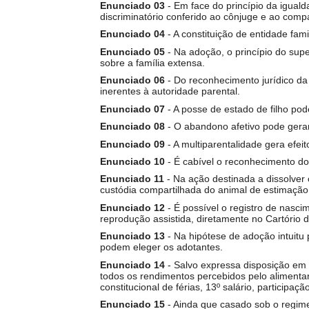
Projetos do IBDFAM
Enunciado 03
- Em face do princípio da igualda
discriminatório conferido ao cônjuge e ao comp
Eventos / Lives
Enunciado 04
- A constituição de entidade famil
Enunciado 05
- Na adoção, o princípio do sup
Covid-19
sobre a família extensa.
Enunciado 06
- Do reconhecimento jurídico da 
Alienação Parental
inerentes à autoridade parental.
Enunciado 07
- A posse de estado de filho pod
Encontre um Escritório
Enunciado 08
- O abandono afetivo pode gerar
Convênios
Enunciado 09
- A multiparentalidade gera efeito
Enunciado 10
- É cabível o reconhecimento do
IBDFAM Educacional
Enunciado 11
- Na ação destinada a dissolver 
custódia compartilhada do animal de estimação
Newsletter
Enunciado 12
- É possível o registro de nasci
reprodução assistida, diretamente no Cartório do
Acessibilidade
Enunciado 13
- Na hipótese de adoção intuitu 
podem eleger os adotantes.
Equipe
Enunciado 14
- Salvo expressa disposição em 
todos os rendimentos percebidos pelo alimenta
Fale Conosco
constitucional de férias, 13º salário, participaç
Enunciado 15
- Ainda que casado sob o regim