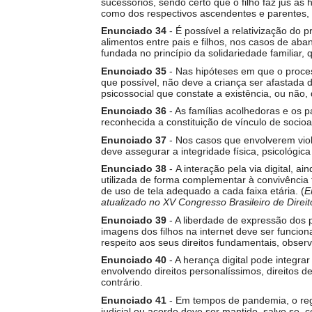
sucessórios, sendo certo que o filho faz jus à
como dos respectivos ascendentes e parentes, t
Enunciado 34
- É possível a relativização do p
alimentos entre pais e filhos, nos casos de aban
fundada no princípio da solidariedade familiar,
Enunciado 35
- Nas hipóteses em que o proce
que possível, não deve a criança ser afastada 
psicossocial que constate a existência, ou não, 
Enunciado 36
- As famílias acolhedoras e os 
reconhecida a constituição de vínculo de socioa
Enunciado 37
- Nos casos que envolverem viol
deve assegurar a integridade física, psicológica
Enunciado
38
-
A interação pela via digital, 
utilizada de forma complementar à convivência f
de uso de tela adequado a cada faixa etária. (
E
atualizado no XV Congresso Brasileiro de Dire
Enunciado
39
- A liberdade de expressão dos 
imagens dos filhos na internet deve ser funcion
respeito aos seus direitos fundamentais, obser
Enunciado
40
- A herança digital pode integrar
envolvendo direitos personalíssimos, direitos d
contrário.
Enunciado
41
- Em tempos de pandemia, o regi
judicial ou acordo deve ser mantido, salvo se,