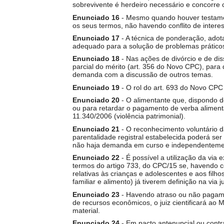
sobrevivente é herdeiro necessário e concorre
Enunciado 16
- Mesmo quando houver testame
os seus termos, não havendo conflito de interess
Enunciado 17
- A técnica de ponderação, adot
adequado para a solução de problemas práticos
Enunciado 18
- Nas ações de divórcio e de dis
parcial do mérito (art. 356 do Novo CPC), para
demanda com a discussão de outros temas.
Enunciado 19
- O rol do art. 693 do Novo CPC 
Enunciado 20
- O alimentante que, dispondo d
ou para retardar o pagamento de verba alimentar,
11.340/2006 (violência patrimonial).
Enunciado 21
- O reconhecimento voluntário d
parentalidade registral estabelecida poderá ser 
não haja demanda em curso e independentemen
Enunciado 22
- É possível a utilização da via e
termos do artigo 733, do CPC/15 se, havendo co
relativas às crianças e adolescentes e aos fil
familiar e alimento) já tiverem definição na via ju
Enunciado 23
- Havendo atraso ou não pagame
de recursos econômicos, o juiz cientificará ao 
material.
Enunciado 24
- Em pacto antenupcial ou contr