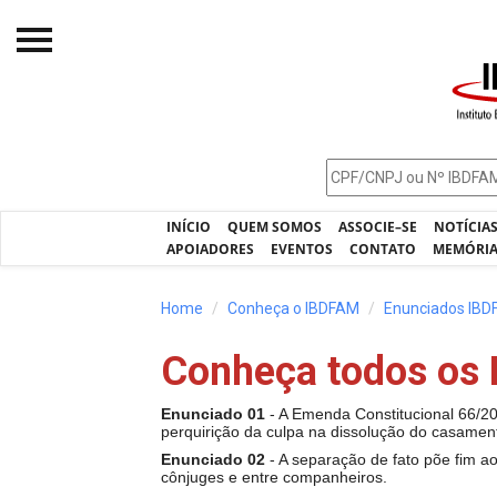
Início
O IBDFAM
Notícias
INÍCIO
QUEM SOMOS
ASSOCIE–SE
NOTÍCIA
Artigos
APOIADORES
EVENTOS
CONTATO
MEMÓRI
Publicações
Home
Conheça o IBDFAM
Enunciados IB
Jurisprudência
Conheça todos os
Pós-Graduação
Enunciado 01
- A Emenda Constitucional 66/2010
Eleições
perquirição da culpa na dissolução do casament
Enunciado 02
- A separação de fato põe fim a
Processos - IBDFAM
cônjuges e entre companheiros.