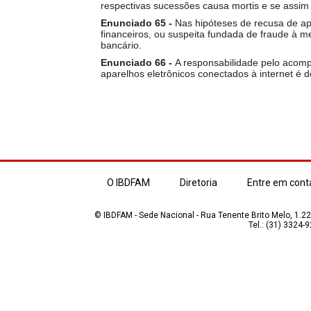
respectivas sucessões causa mortis e se assim 
Enunciado 65 -
Nas hipóteses de recusa de ap
financeiros, ou suspeita fundada de fraude à me
bancário.
Enunciado 66 -
A responsabilidade pelo acomp
aparelhos eletrônicos conectados à internet é 
O IBDFAM
Diretoria
Entre em cont
© IBDFAM - Sede Nacional - Rua Tenente Brito Melo, 1.223
Tel.: (31) 3324-