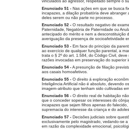
vinculados ao agressor, respeitado sempre o su
Enunciado 51 -
Nas ações em que se busca fix
incapazes, a dilação probatória deve abranger 
deles serem ou não parte no processo.
Enunciado 52 -
O resultado negativo de exame
Paternidade, Negatória de Paternidade ou Anul
antecipado do mérito e nem a desconstituição 
averiguação da presença de socioafetividade ent
Enunciado 53 -
Em face do princípio da parenta
ao exercício de qualquer função parental, a ma
trata o § 2º do art. 1.584, do Código Civil, de
razões invocadas em preservação do superior i
Enunciado 54 -
A presunção de filiação previst
aos casais homoafetivos.
Enunciado 55 -
O direito à exploração econôm
Inteligência Artificial não é absoluto, devendo 
imagem-atributo que tenham sido cultivadas em 
Enunciado 56 -
O direito real de habitação nã
que o conceder sopesar os interesses do cônju
incapazes que sejam filhos apenas do falecido,
supremacia do interesse da criança e do adole
Enunciado 57 -
Decisões judiciais sobre quest
exclusivamente pelo magistrado, vedando-se a au
em razão da complexidade emocional, psicológica