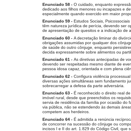
Enunciado 58 -
O cuidado, enquanto expressão
dedicado aos filhos menores ou incapazes e de
especialmente quando exercido em maior propo
Enunciado 59 -
Estudos Sociais, Psicossociais
têm natureza jurídica de perícia, devendo ser o
de apresentação de quesitos e a indicação de a
Enunciado 60 -
A decretação liminar do divórc
obrigações assumidas por qualquer dos cônju
de saúde do outro cônjuge, enquanto persisti
decida expressamente sobre alimentos ou parti
Enunciado 61 -
As diretivas antecipadas de vo
devendo ser respeitadas mesmo diante de event
pessoa idosa capaz, orientada e com plena ciên
Enunciado 62 -
Configura violência processual
diversas ações simultâneas sem fundamento jur
sobrecarregar a defesa da parte adversária.
Enunciado 63 -
É reconhecido o direito real 
imóvel rural, desde que preenchidos os requisit
servia de residência da família por ocasião do 
via pública, não se estendendo às demais áreas
competem aos herdeiros.
Enunciado 64 -
É admitida a renúncia recíproc
de concorrer na sucessão do cônjuge ou compa
incisos I e II do art. 1.829 do Código Civil, qu