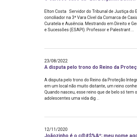
Projetos do IBDFAM
Elton Costa Servidor do Tribunal de Justiça d
Eventos / Lives
conciliador na 3ª Vara Cível da Comarca de Caxia
Curatela e Ausência. Mestrando em Direito e Ges
Covid-19
e Sucessões (ESAPI). Professor e Palestrant ...
Alienação Parental
Encontre um Escritório
23/08/2022
Convênios
A disputa pelo trono do Reino da Proteç
IBDFAM Educacional
A disputa pelo trono do Reino da Proteção Inte
em um local não muito distante, um reino conhe
Newsletter
Quando nasceu, esse reino que de belo só tem o
adolescentes uma vida dig ...
Acessibilidade
Equipe
Fale Conosco
12/11/2020
Joãozinho é o c@#$%&*; meu nome ago