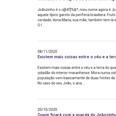
Joãozinho é o c@#$%&*; meu nome agora é Jo
aquele típico garoto da periferia brasileira. Fr
verdade, dona Maria, sua mãe, também tem lá s
O l ...
08/11/2020
Existem mais coisas entre o céu e a ter
Existem mais coisas entre o céu e a terra do qu
cidadão do interior maranhense. Mora numa cid
população vem basicamente de duas fontes de r
No caso do seu João, o ana ...
20/10/2020
Quem ficará com a guarda do Joãozinh