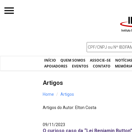
Início
O IBDFAM
Notícias
INÍCIO
QUEM SOMOS
ASSOCIE–SE
NOTÍCIA
Artigos
APOIADORES
EVENTOS
CONTATO
MEMÓRI
Publicações
Artigos
Jurisprudência
Home
Artigos
Pós-Graduação
Artigos do Autor: Elton Costa
Eleições
Processos - IBDFAM
09/11/2023
O curioso caso da “Lei Benjamin Button” 