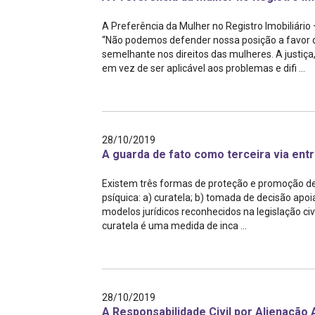
Projetos do IBDFAM
A Preferência da Mulher no Registro Imobiliári
Eventos / Lives
“Não podemos defender nossa posição a favor 
semelhante nos direitos das mulheres. A justiça,
Covid-19
em vez de ser aplicável aos problemas e difi ...
Alienação Parental
Encontre um Escritório
28/10/2019
Convênios
A guarda de fato como terceira via entr
IBDFAM Educacional
Existem três formas de proteção e promoção de
psíquica: a) curatela; b) tomada de decisão apo
Newsletter
modelos jurídicos reconhecidos na legislação civ
curatela é uma medida de inca ...
Acessibilidade
Equipe
Fale Conosco
28/10/2019
A Responsabilidade Civil por Alienação 