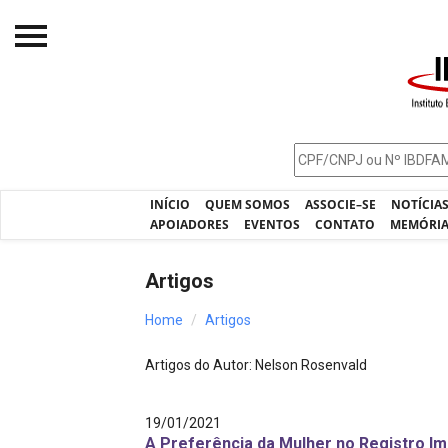
Início
O IBDFAM
Notícias
INÍCIO
QUEM SOMOS
ASSOCIE–SE
NOTÍCIA
Artigos
APOIADORES
EVENTOS
CONTATO
MEMÓRI
Publicações
Artigos
Jurisprudência
Home
Artigos
Pós-Graduação
Artigos do Autor: Nelson Rosenvald
Eleições
Processos - IBDFAM
19/01/2021
A Preferência da Mulher no Registro Imob