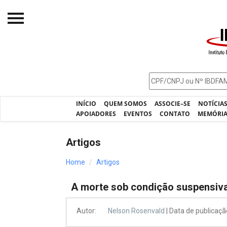
Início
O IBDFAM
Notícias
INÍCIO
QUEM SOMOS
ASSOCIE–SE
NOTÍCIA
Artigos
APOIADORES
EVENTOS
CONTATO
MEMÓRI
Publicações
Artigos
Jurisprudência
Home
Artigos
Pós-Graduação
A morte sob condição suspensiv
Eleições
Processos - IBDFAM
Autor:
Nelson Rosenvald
| Data de publicaç