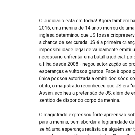
Projetos do IBDFAM
Eventos / Lives
O Judiciário está em todas! Agora também há
Covid-19
2016, uma menina de 14 anos morreu de uma r
inglesa determinou que JS fosse criopreserv
Alienação Parental
a chance de ser curada. JS é a primeira crian
impossibilidade legal de validamente emitir um
Encontre um Escritório
necessário enfrentar uma batalha judicial, po
Convênios
a filha desde 2008 - negou autorização ao pro
esperanças e vultosos gastos. Face à oposiç
IBDFAM Educacional
única pessoa autorizada a emitir decisões s
óbito, o magistrado reconheceu que JS era “u
Newsletter
Assim, acolheu a pretensão de JS, além de e
Acessibilidade
sentido de dispor do corpo da menina.
Equipe
O magistrado expressou forte apreensão sob
para a menina, sem abordar a legitimidade d
Fale Conosco
se há uma esperança realista de alguém ser t