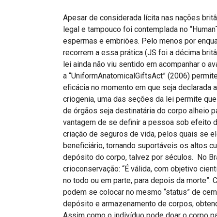
Apesar de considerada lícita nas nações britâ
legal e tampouco foi contemplada no “HumanT
espermas e embriões. Pelo menos por enqua
recorrem a essa prática (JS foi a décima britâ
lei ainda não viu sentido em acompanhar o ava
a “UniformAnatomicalGiftsAct” (2006) permite
eficácia no momento em que seja declarada a
criogenia, uma das seções da lei permite que
de órgãos seja destinatária do corpo alheio p
vantagem de se definir a pessoa sob efeito d
criação de seguros de vida, pelos quais se e
beneficiário, tornando suportáveis os altos 
depósito do corpo, talvez por séculos. No Bras
crioconservação: “É válida, com objetivo cientí
no todo ou em parte, para depois da morte”. C
podem se colocar no mesmo “status” de cemit
depósito e armazenamento de corpos, obtend
Assim como o indivíduo pode doar o corpo pa