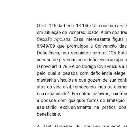
Projetos do IBDFAM
Eventos / Lives
Covid-19
O art. 116 da Lei n. 13.146/15, criou um
tert
em situação de vulnerabilidade. Além dos trad
Alienação Parental
Decisão Apoiada
. Essa interessante figura 
6.949/09 que promulgou a Convenção da
Encontre um Escritório
Deficiência, nos seguintes termos: “Os Es
Convênios
acesso de pessoas com deficiência ao apoio 
O novo art. 1.783-A do Código Civil veicula 
IBDFAM Educacional
pelo qual a pessoa com deficiência eleg
mantenha vínculos e que gozem de sua confi
Newsletter
atos da vida civil, fornecendo-lhes os ele
Acessibilidade
sua capacidade”. Em outras palavras, cuida-s
a pessoa, com qualquer forma de limitação
Equipe
assistirão exclusivamente na prática d
beneficiário.
Fale Conosco
A TDA (Tomada de decisão apoiada) su