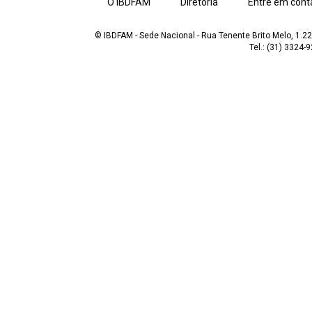
O IBDFAM
Diretoria
Entre em cont
© IBDFAM - Sede Nacional - Rua Tenente Brito Melo, 1.223
Tel.: (31) 3324-