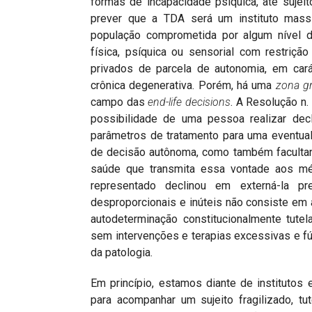
formas de incapacidade psíquica, até sujei
prever que a TDA será um instituto mas
população comprometida por algum nível de
física, psíquica ou sensorial com restriç
privados de parcela de autonomia, em ca
crônica degenerativa. Porém, há uma
zona gr
campo das
end-life decisions
. A Resolução n
possibilidade de uma pessoa realizar dec
parâmetros de tratamento para uma eventual
de decisão autônoma, como também facultan
saúde que transmita essa vontade aos méd
representado declinou em externá-la p
desproporcionais e inúteis não consiste em 
autodeterminação constitucionalmente tutel
sem intervenções e terapias excessivas e fú
da patologia.
Em princípio, estamos diante de institutos 
para acompanhar um sujeito fragilizado, tu