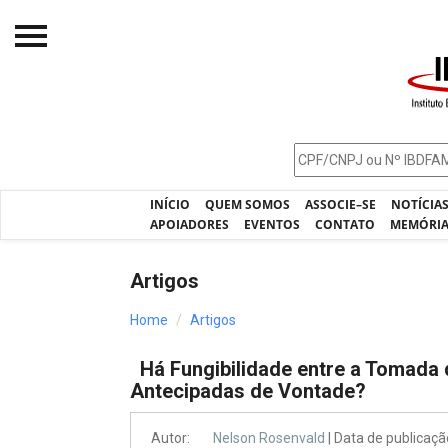
Início
O IBDFAM
Notícias
INÍCIO
QUEM SOMOS
ASSOCIE–SE
NOTÍCIA
Artigos
APOIADORES
EVENTOS
CONTATO
MEMÓRI
Publicações
Artigos
Jurisprudência
Home
Artigos
Pós-Graduação
Há Fungibilidade entre a Tomada 
Eleições
Antecipadas de Vontade?
Processos - IBDFAM
Autor:
Nelson Rosenvald
| Data de publicaç