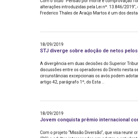
Com o título "Pensão por morte e comprovação forma
Projetos do IBDFAM
alterações introduzidas pela Lei nº. 13.846/2019",
Frederico Thales de Araújo Martos é um dos desta
Eventos / Lives
Covid-19
Alienação Parental
18/09/2019
STJ diverge sobre adoção de netos pelos
Encontre um Escritório
A divergência em duas decisões do Superior Tribun
Convênios
discussões entre os operadores do Direito nesta 
circunstâncias excepcionais os avós podem adotar
IBDFAM Educacional
artigo 42, parágrafo 1º, do Esta ...
Newsletter
Acessibilidade
Equipe
18/09/2019
Jovem conquista prêmio internacional co
Fale Conosco
Com o projeto “Missão Diversão”, que visa reunir 