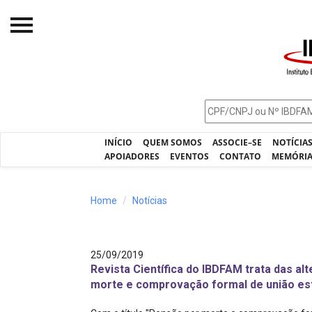
Início
O IBDFAM
Notícias
INÍCIO
QUEM SOMOS
ASSOCIE–SE
NOTÍCIA
Artigos
APOIADORES
EVENTOS
CONTATO
MEMÓRI
Publicações
Home
Notícias
Jurisprudência
Pós-Graduação
25/09/2019
Eleições
Revista Científica do IBDFAM trata das al
morte e comprovação formal de união es
Processos - IBDFAM