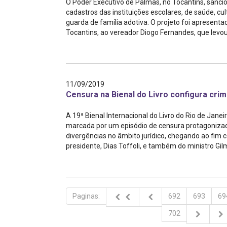
O Poder Executivo de Palmas, no Tocantins, sanci
cadastros das instituições escolares, de saúde, cu
guarda de família adotiva. O projeto foi apresentad
Tocantins, ao vereador Diogo Fernandes, que levou a
11/09/2019
Censura na Bienal do Livro configura cri
A 19ª Bienal Internacional do Livro do Rio de Jane
marcada por um episódio de censura protagonizado 
divergências no âmbito jurídico, chegando ao fim 
presidente, Dias Toffoli, e também do ministro Gilm
Paginas:
692
693
69
702