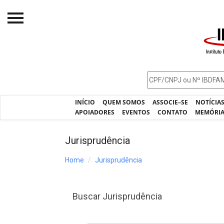
Início
O IBDFAM
Notícias
INÍCIO
QUEM SOMOS
ASSOCIE–SE
NOTÍCIA
Artigos
APOIADORES
EVENTOS
CONTATO
MEMÓRI
Publicações
Jurisprudência
Jurisprudência
Home
Jurisprudência
Pós-Graduação
Eleições
Buscar Jurisprudência
Processos - IBDFAM