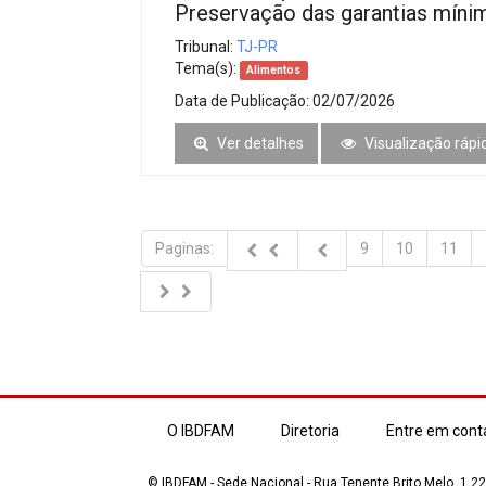
Preservação das garantias míni
Tribunal:
TJ-PR
Tema(s):
Alimentos
Data de Publicação:
02/07/2026
Ver detalhes
Visualização rápi
Paginas:
9
10
11
O IBDFAM
Diretoria
Entre em cont
© IBDFAM - Sede Nacional - Rua Tenente Brito Melo, 1.223