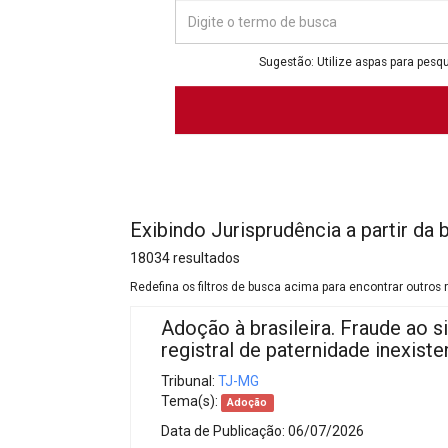
Projetos do IBDFAM
Eventos / Lives
Sugestão: Utilize aspas para pesqu
Covid-19
Alienação Parental
Encontre um Escritório
Convênios
Exibindo Jurisprudência a partir da 
IBDFAM Educacional
18034 resultados
Newsletter
Redefina os filtros de busca acima para encontrar outros 
Adoção à brasileira. Fraude ao 
Acessibilidade
registral de paternidade inexiste
Equipe
Tribunal:
TJ-MG
Tema(s):
Adoção
Fale Conosco
Data de Publicação:
06/07/2026