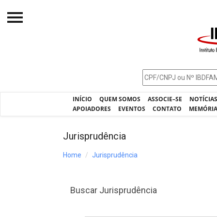
Início
O IBDFAM
Notícias
INÍCIO
QUEM SOMOS
ASSOCIE–SE
NOTÍCIA
Artigos
APOIADORES
EVENTOS
CONTATO
MEMÓRI
Publicações
Jurisprudência
Jurisprudência
Home
Jurisprudência
Pós-Graduação
Eleições
Buscar Jurisprudência
Processos - IBDFAM