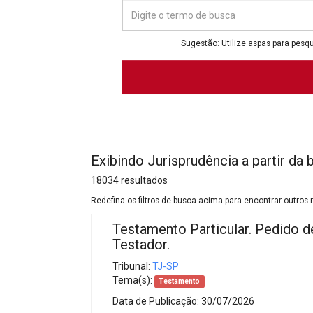
Projetos do IBDFAM
Eventos / Lives
Sugestão: Utilize aspas para pesqu
Covid-19
Alienação Parental
Encontre um Escritório
Convênios
Exibindo Jurisprudência a partir da 
IBDFAM Educacional
18034 resultados
Newsletter
Redefina os filtros de busca acima para encontrar outros 
Testamento Particular. Pedido d
Acessibilidade
Testador.
Equipe
Tribunal:
TJ-SP
Tema(s):
Testamento
Fale Conosco
Data de Publicação:
30/07/2026