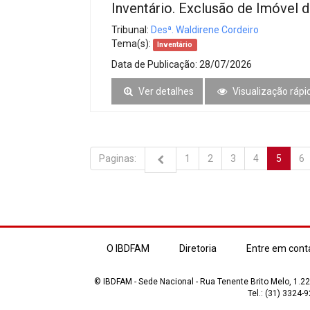
Inventário. Exclusão de Imóvel 
Tribunal:
Desª. Waldirene Cordeiro
Tema(s):
Inventário
Data de Publicação:
28/07/2026
Ver detalhes
Visualização rápi
Paginas:
1
2
3
4
5
6
O IBDFAM
Diretoria
Entre em cont
© IBDFAM - Sede Nacional - Rua Tenente Brito Melo, 1.223
Tel.: (31) 3324-