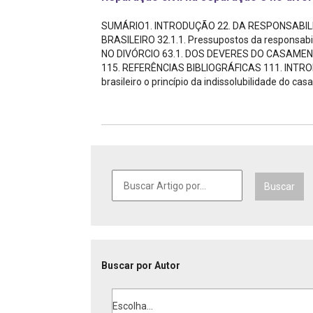
Projetos do IBDFAM
SUMÁRIO1. INTRODUÇÃO 22. DA RESPONSABILID
Eventos / Lives
BRASILEIRO 32.1.1. Pressupostos da responsab
NO DIVÓRCIO 63.1. DOS DEVERES DO CASAMEN
Covid-19
115. REFERÊNCIAS BIBLIOGRÁFICAS 111. INTRO
brasileiro o princípio da indissolubilidade do casa
Alienação Parental
Encontre um Escritório
Convênios
IBDFAM Educacional
Buscar
Newsletter
Acessibilidade
Equipe
Buscar por Autor
Fale Conosco
Escolha...