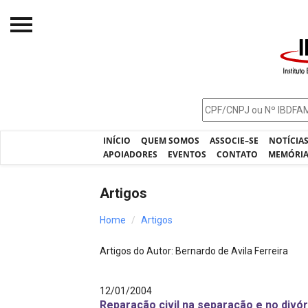
Início
O IBDFAM
Notícias
INÍCIO
QUEM SOMOS
ASSOCIE–SE
NOTÍCIA
Artigos
APOIADORES
EVENTOS
CONTATO
MEMÓRI
Publicações
Artigos
Jurisprudência
Home
Artigos
Pós-Graduação
Artigos do Autor: Bernardo de Avila Ferreira
Eleições
Processos - IBDFAM
12/01/2004
Reparação civil na separação e no divór