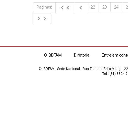
Paginas:
22
23
24
2
O IBDFAM
Diretoria
Entre em cont
© IBDFAM - Sede Nacional - Rua Tenente Brito Melo, 1.223
Tel.: (31) 3324-