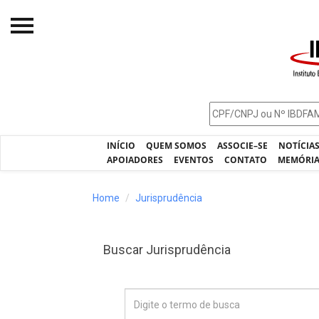
Início
O IBDFAM
Notícias
INÍCIO
QUEM SOMOS
ASSOCIE–SE
NOTÍCIA
Artigos
APOIADORES
EVENTOS
CONTATO
MEMÓRI
Publicações
Home
Jurisprudência
Jurisprudência
Pós-Graduação
Buscar Jurisprudência
Eleições
Processos - IBDFAM