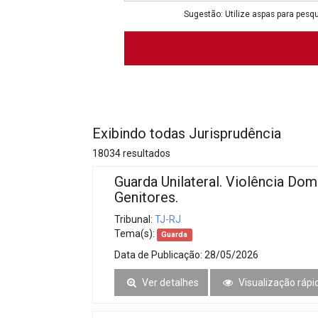
Projetos do IBDFAM
Sugestão: Utilize aspas para pesqu
Eventos / Lives
Covid-19
Alienação Parental
Encontre um Escritório
Exibindo todas Jurisprudência
Convênios
18034 resultados
IBDFAM Educacional
Guarda Unilateral. Violência Dom
Genitores.
Newsletter
Tribunal:
TJ-RJ
Acessibilidade
Tema(s):
Guarda
Data de Publicação:
28/05/2026
Equipe
Ver detalhes
Visualização rápi
Fale Conosco