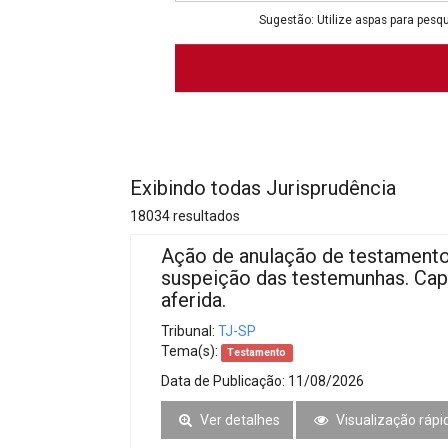
Projetos do IBDFAM
Sugestão: Utilize aspas para pesqu
Eventos / Lives
Covid-19
Alienação Parental
Encontre um Escritório
Exibindo todas Jurisprudência
Convênios
18034 resultados
IBDFAM Educacional
Ação de anulação de testamento
suspeição das testemunhas. Cap
Newsletter
aferida.
Acessibilidade
Tribunal:
TJ-SP
Tema(s):
Testamento
Equipe
Data de Publicação:
11/08/2026
Fale Conosco
Ver detalhes
Visualização rápi