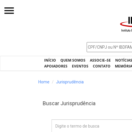
Início
O IBDFAM
Notícias
INÍCIO
QUEM SOMOS
ASSOCIE–SE
NOTÍCIA
Artigos
APOIADORES
EVENTOS
CONTATO
MEMÓRI
Publicações
Home
Jurisprudência
Jurisprudência
Pós-Graduação
Buscar Jurisprudência
Eleições
Processos - IBDFAM