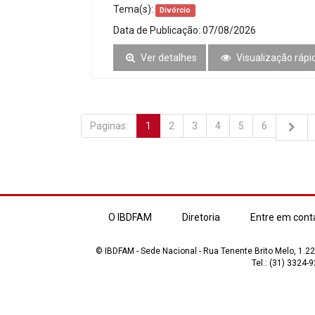
Tema(s):
Divórcio
Data de Publicação:
07/08/2026
Ver detalhes
Visualização rápi
Paginas:
1
2
3
4
5
6
O IBDFAM
Diretoria
Entre em cont
© IBDFAM - Sede Nacional - Rua Tenente Brito Melo, 1.223
Tel.: (31) 3324-