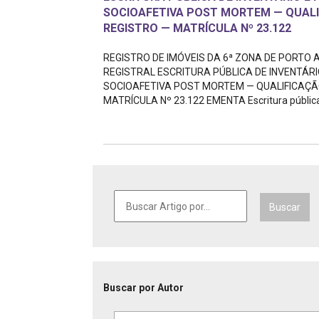
Projetos do IBDFAM
SOCIOAFETIVA POST MORTEM — QUALIF
REGISTRO — MATRÍCULA Nº 23.122
Eventos / Lives
REGISTRO DE IMÓVEIS DA 6ª ZONA DE PORTO AL
Covid-19
REGISTRAL ESCRITURA PÚBLICA DE INVENTÁR
SOCIOAFETIVA POST MORTEM — QUALIFICAÇÃO
Alienação Parental
MATRÍCULA Nº 23.122 EMENTA Escritura pública d
Encontre um Escritório
Convênios
IBDFAM Educacional
Newsletter
Buscar
Acessibilidade
Equipe
Buscar por Autor
Fale Conosco