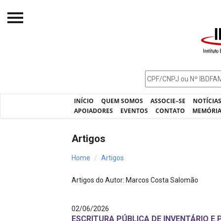
Início
O IBDFAM
Notícias
INÍCIO
QUEM SOMOS
ASSOCIE–SE
NOTÍCIA
Artigos
APOIADORES
EVENTOS
CONTATO
MEMÓRI
Publicações
Artigos
Jurisprudência
Home
Artigos
Pós-Graduação
Artigos do Autor: Marcos Costa Salomão
Eleições
Processos - IBDFAM
02/06/2026
ESCRITURA PÚBLICA DE INVENTÁRIO E