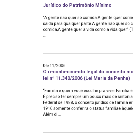
Projetos do IBDFAM
Jurídico do Patrimônio Mínimo
Eventos / Lives
"A gente não quer só comida,A gente quer comid
saída para qualquer parte.A gente não quer só c
Covid-19
comida,A gente quer a vida como a vida quer
...
Alienação Parental
Encontre um Escritório
Convênios
06/11/2006
O reconhecimento legal do conceito mode
IBDFAM Educacional
lei nº 11.340/2006 (Lei Maria da Penha)
Newsletter
“Família é quem você escolhe pra viver Família
É preciso ter sempre um pouco mais de sintoni
Acessibilidade
Federal de 1988, o conceito jurídico de família e
1916 somente conferira o status familiae àquel
Equipe
Além di ...
Fale Conosco