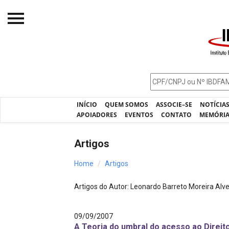
Início
O IBDFAM
Notícias
INÍCIO
QUEM SOMOS
ASSOCIE–SE
NOTÍCIA
Artigos
APOIADORES
EVENTOS
CONTATO
MEMÓRI
Publicações
Artigos
Jurisprudência
Home
Artigos
Pós-Graduação
Artigos do Autor: Leonardo Barreto Moreira Alv
Eleições
Processos - IBDFAM
09/09/2007
A Teoria do umbral do acesso ao Direit