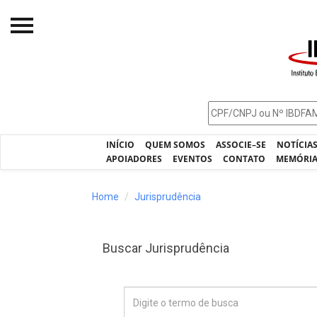
Início
O IBDFAM
Notícias
INÍCIO
QUEM SOMOS
ASSOCIE–SE
NOTÍCIA
Artigos
APOIADORES
EVENTOS
CONTATO
MEMÓRI
Publicações
Home
Jurisprudência
Jurisprudência
Pós-Graduação
Buscar Jurisprudência
Eleições
Processos - IBDFAM