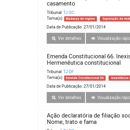
casamento
Tribunal:
TJ-SC
Tema(s):
Mudança de regime
Superação da imut
Data de Publicação:
27/01/2014
Ver detalhes
Visualização rápi
Emenda Constitucional 66. Inexis
Hermenêutica constitucional
Tribunal:
TJ-DF
Tema(s):
Emenda Constitucional 66
Inexistência 
Data de Publicação:
27/01/2014
Ver detalhes
Visualização rápi
Ação declaratória de filiação soc
Nome, trato e fama