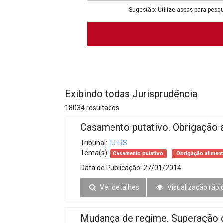
Projetos do IBDFAM
Sugestão: Utilize aspas para pesqu
Eventos / Lives
Covid-19
Alienação Parental
Encontre um Escritório
Exibindo todas Jurisprudência
Convênios
18034 resultados
IBDFAM Educacional
Casamento putativo. Obrigação a
Newsletter
Tribunal:
TJ-RS
Tema(s):
Casamento putativo
Obrigação aliment
Acessibilidade
Data de Publicação:
27/01/2014
Equipe
Ver detalhes
Visualização rápi
Fale Conosco
Mudança de regime. Superação d