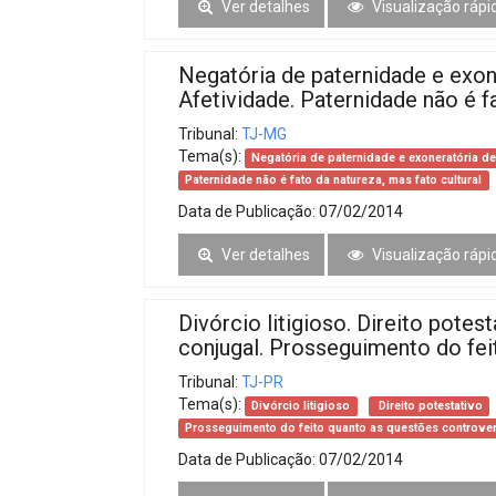
Ver detalhes
Visualização rápi
Negatória de paternidade e exon
Afetividade. Paternidade não é fa
Tribunal:
TJ-MG
Tema(s):
Negatória de paternidade e exoneratória de
Paternidade não é fato da natureza, mas fato cultural
Data de Publicação:
07/02/2014
Ver detalhes
Visualização rápi
Divórcio litigioso. Direito pote
conjugal. Prosseguimento do fe
Tribunal:
TJ-PR
Tema(s):
Divórcio litigioso
Direito potestativo
Prosseguimento do feito quanto as questões controve
Data de Publicação:
07/02/2014