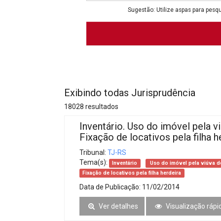
Projetos do IBDFAM
Sugestão: Utilize aspas para pesqu
Eventos / Lives
Covid-19
Alienação Parental
Encontre um Escritório
Exibindo todas Jurisprudência
Convênios
18028 resultados
IBDFAM Educacional
Inventário. Uso do imóvel pela vi
Fixação de locativos pela filha h
Newsletter
Tribunal:
TJ-RS
Acessibilidade
Tema(s):
Inventário
Uso do imóvel pela viúva d
Fixação de locativos pela filha herdeira
Equipe
Data de Publicação:
11/02/2014
Fale Conosco
Ver detalhes
Visualização rápi