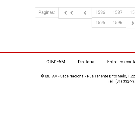
Paginas:
1586
1587
15
1595
1596
O IBDFAM
Diretoria
Entre em cont
© IBDFAM - Sede Nacional - Rua Tenente Brito Melo, 1.223
Tel.: (31) 3324-