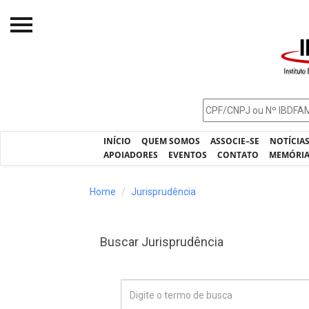
Início
O IBDFAM
Notícias
INÍCIO
QUEM SOMOS
ASSOCIE–SE
NOTÍCIA
Artigos
APOIADORES
EVENTOS
CONTATO
MEMÓRI
Publicações
Home
Jurisprudência
Jurisprudência
Pós-Graduação
Buscar Jurisprudência
Eleições
Processos - IBDFAM