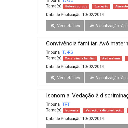
Tribunal:
TJ-SC
Tema(s):
Habeas corpus
Execução
Alimento
Data de Publicação:
10/02/2014
Ver detalhes
Visualização rápi
Convivência familiar. Avó matern
Tribunal:
TJ-RS
Tema(s):
Convivência familiar
Avó materna
Data de Publicação:
10/02/2014
Ver detalhes
Visualização rápi
Isonomia. Vedação à discrimina
Tribunal:
TRT
Tema(s):
Isonomia
Vedação à discriminação
Data de Publicação:
10/02/2014