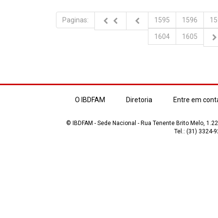
Paginas:
1595
1596
15
1604
1605
O IBDFAM
Diretoria
Entre em cont
© IBDFAM - Sede Nacional - Rua Tenente Brito Melo, 1.223
Tel.: (31) 3324-