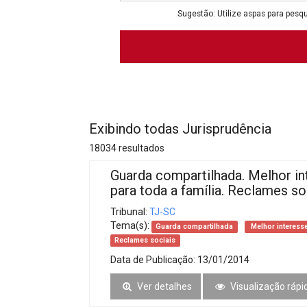
Projetos do IBDFAM
Sugestão: Utilize aspas para pesqu
Eventos / Lives
Covid-19
Alienação Parental
Encontre um Escritório
Exibindo todas Jurisprudência
Convênios
18034 resultados
IBDFAM Educacional
Guarda compartilhada. Melhor in
para toda a família. Reclames so
Newsletter
Tribunal:
TJ-SC
Acessibilidade
Tema(s):
Guarda compartilhada
Melhor interesse
Reclames sociais
Equipe
Data de Publicação:
13/01/2014
Fale Conosco
Ver detalhes
Visualização rápi