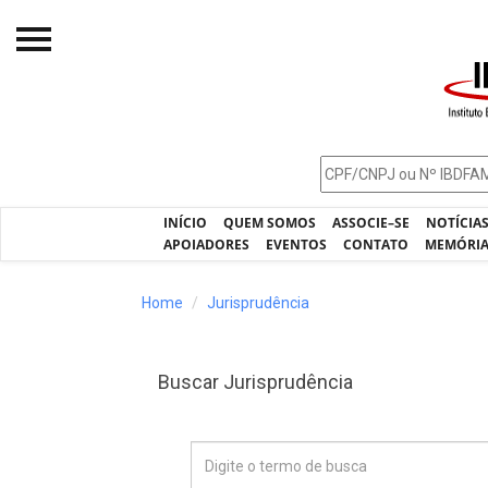
Início
O IBDFAM
Notícias
INÍCIO
QUEM SOMOS
ASSOCIE–SE
NOTÍCIA
Artigos
APOIADORES
EVENTOS
CONTATO
MEMÓRI
Publicações
Home
Jurisprudência
Jurisprudência
Pós-Graduação
Buscar Jurisprudência
Eleições
Processos - IBDFAM