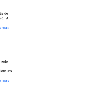
mãe de
aio. A
a mais
a rede
e
ebiam um
a mais