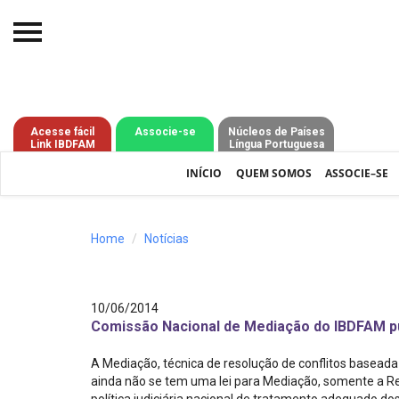
Início
O IBDFAM
Acesse fácil
Associe-se
Núcleos de Países
Link IBDFAM
Língua Portuguesa
Notícias
INÍCIO
QUEM SOMOS
ASSOCIE–SE
Artigos
Publicações
Home
Notícias
Jurisprudência
Pós-Graduação
10/06/2014
Comissão Nacional de Mediação do IBDFAM pub
Eleições
A Mediação, técnica de resolução de conflitos baseada n
Processos - IBDFAM
ainda não se tem uma lei para Mediação, somente a Re