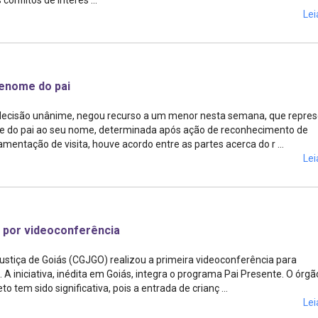
onflitos de interes ...
Lei
brenome do pai
m decisão unânime, negou recurso a um menor nesta semana, que repre
me do pai ao seu nome, determinada após ação de reconhecimento de
entação de visita, houve acordo entre as partes acerca do r ...
Lei
o por videoconferência
 Justiça de Goiás (CGJGO) realizou a primeira videoconferência para
 iniciativa, inédita em Goiás, integra o programa Pai Presente. O órgã
tem sido significativa, pois a entrada de crianç ...
Lei