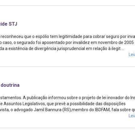
cide STJ
 reconheceu que o espólio tem legitimidade para cobrar seguro por inva
No caso, o segurado foi aposentado por invalidez em novembro de 2005
 a existência de divergência jurisprudencial em relação à ilegit ...
Lei
 doutrina
tamentos. A publicação informou sobre o projeto de lei inovador do Ins
de Assuntos Legislativos, que prevê a possibilidade das disposições
ista, o advogado Jamil Bannura (RS),membro do IBDFAM, fala sobre que
Lei