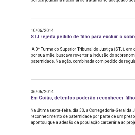
política judiciária nacional de tratamento adequado dos c
Projetos do IBDFAM
Eventos / Lives
Covid-19
10/06/2014
STJ rejeita pedido de filho para excluir o so
Alienação Parental
A 3ª Turma do Superior Tribunal de Justiça (STJ), e
Encontre um Escritório
por sua mãe, buscava reverter a inclusão do sobreno
paternidade. Na ação, combinada com pedido de regulam
Convênios
IBDFAM Educacional
Newsletter
06/06/2014
Em Goiás, detentos poderão reconhecer filh
Acessibilidade
Na última sexta-feira, dia 30, a Corregedoria-Geral da
Equipe
reconhecimento de paternidade por parte de um preso. A
apontou que a adesão da população carcerária ao projeto 
Fale Conosco