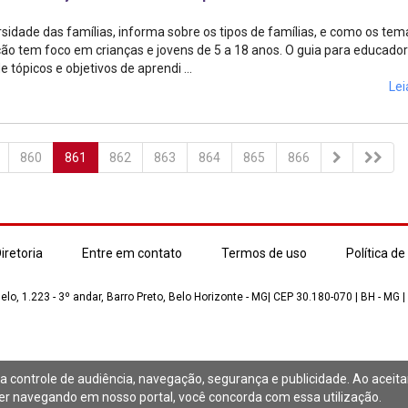
sidade das famílias, informa sobre os tipos de famílias, e como os tem
ção tem foco em crianças e jovens de 5 a 18 anos. O guia para educador
 tópicos e objetivos de aprendi ...
Lei
860
861
862
863
864
865
866
iretoria
Entre em contato
Termos de uso
Política de
lo, 1.223 - 3º andar, Barro Preto, Belo Horizonte - MG| CEP 30.180-070 | BH - MG |
a controle de audiência, navegação, segurança e publicidade. Ao aceit
 navegando em nosso portal, você concorda com essa utilização.