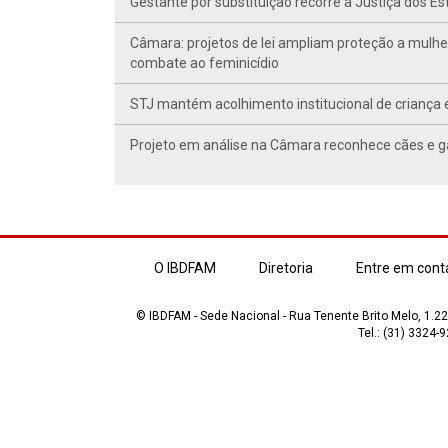
Gestante por substituição recorre à Justiça dos E
Câmara: projetos de lei ampliam proteção a mulhe
combate ao feminicídio
STJ mantém acolhimento institucional de criança 
Projeto em análise na Câmara reconhece cães e ga
O IBDFAM
Diretoria
Entre em cont
© IBDFAM - Sede Nacional - Rua Tenente Brito Melo, 1.223
Tel.: (31) 3324-