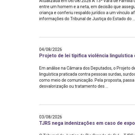
Atualizada em 06/08/2026 A 13ª Vara de Família 
Projetos do IBDFAM
entre um homem e a neta, em decisão que assegur
criança e conferiu respaldo jurídico a um vínculo 
Eventos / Lives
informações do Tribunal de Justiça do Estado do ..
Covid-19
Alienação Parental
04/08/2026
Encontre um Escritório
Projeto de lei tipifica violência linguísti
Convênios
Em análise na Câmara dos Deputados, o Projeto d
linguística praticada contra pessoas surdas, surdo
IBDFAM Educacional
como meio de comunicação. Pela proposta, passa 
desvalorização ou tratamento des ...
Newsletter
Acessibilidade
Equipe
03/08/2026
Fale Conosco
TJRS nega indenizações em caso de expo