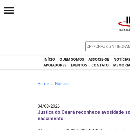
Início
O IBDFAM
Notícias
INÍCIO
QUEM SOMOS
ASSOCIE–SE
NOTÍCIA
Artigos
APOIADORES
EVENTOS
CONTATO
MEMÓRI
Publicações
Home
Notícias
Jurisprudência
Pós-Graduação
04/08/2026
Eleições
Justiça do Ceará reconhece avosidade soc
nascimento
Processos - IBDFAM