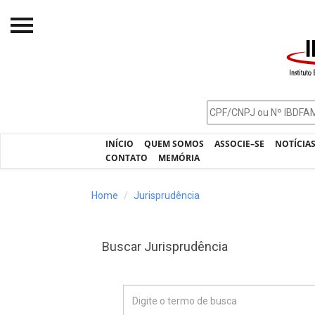
Início
O IBDFAM
Notícias
INÍCIO
QUEM SOMOS
ASSOCIE–SE
NOTÍCIA
Artigos
CONTATO
MEMÓRIA
Publicações
Home
Jurisprudência
Jurisprudência
Pós-Graduação
Buscar Jurisprudência
Eleições
Processos - IBDFAM