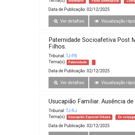
Tema(s):
Inventário
Pacto Antenupcial
Comun
Data de Publicação:
02/12/2025
Ver detalhes
Visualização rápi
Paternidade Socioafetiva Post M
Filhos.
Tribunal:
TJ-PB
Tema(s):
Paternidade
Data de Publicação:
02/12/2025
Ver detalhes
Visualização rápi
Usucapião Familiar. Ausência d
Tribunal:
TJ-RJ
Tema(s):
Usucapião Especial Urbana
Ex-conjug
Data de Publicação:
02/12/2025