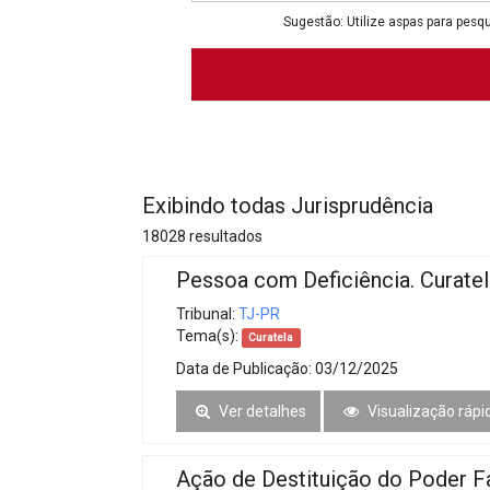
Projetos do IBDFAM
Sugestão: Utilize aspas para pesqu
Eventos / Lives
Covid-19
Alienação Parental
Encontre um Escritório
Exibindo todas Jurisprudência
Convênios
18028 resultados
IBDFAM Educacional
Pessoa com Deficiência. Curatel
Newsletter
Tribunal:
TJ-PR
Tema(s):
Curatela
Acessibilidade
Data de Publicação:
03/12/2025
Equipe
Ver detalhes
Visualização rápi
Fale Conosco
Ação de Destituição do Poder Fa