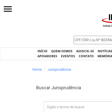
Início
O IBDFAM
Notícias
INÍCIO
QUEM SOMOS
ASSOCIE–SE
NOTÍCIA
Artigos
APOIADORES
EVENTOS
CONTATO
MEMÓRI
Publicações
Home
Jurisprudência
Jurisprudência
Pós-Graduação
Buscar Jurisprudência
Eleições
Processos - IBDFAM