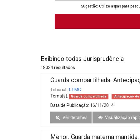
Projetos do IBDFAM
Sugestão: Utilize aspas para pesqu
Eventos / Lives
Covid-19
Alienação Parental
Encontre um Escritório
Exibindo todas Jurisprudência
Convênios
18034 resultados
IBDFAM Educacional
Guarda compartilhada. Antecipaç
Newsletter
Tribunal:
TJ-MG
Tema(s):
Guarda compartilhada
Antecipação de 
Acessibilidade
Data de Publicação:
16/11/2014
Equipe
Ver detalhes
Visualização rápi
Fale Conosco
Menor. Guarda materna mantida.