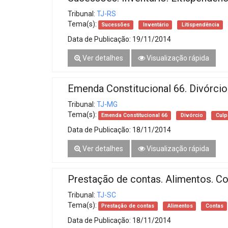
Tribunal:
TJ-RS
Tema(s):
Sucessões
Inventário
Litispendência
Data de Publicação:
19/11/2014
Ver detalhes
Visualização rápida
Emenda Constitucional 66. Divórcio
Tribunal:
TJ-MG
Tema(s):
Emenda Constitucional 66
Divórcio
Culp
Data de Publicação:
18/11/2014
Ver detalhes
Visualização rápida
Prestação de contas. Alimentos. Co
Tribunal:
TJ-SC
Tema(s):
Prestação de contas
Alimentos
Contas
Data de Publicação:
18/11/2014