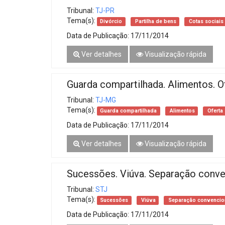
Tribunal:
TJ-PR
Tema(s):
Divórcio
Partilha de bens
Cotas sociais
Data de Publicação:
17/11/2014
Ver detalhes
Visualização rápida
Guarda compartilhada. Alimentos. O
Tribunal:
TJ-MG
Tema(s):
Guarda compartilhada
Alimentos
Oferta
Data de Publicação:
17/11/2014
Ver detalhes
Visualização rápida
Sucessões. Viúva. Separação conve
Tribunal:
STJ
Tema(s):
Sucessões
Viúva
Separação convencio
Data de Publicação:
17/11/2014