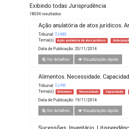
Projetos do IBDFAM
Exibindo todas Jurisprudência
Eventos / Lives
18034 resultados
Ação anulatória de atos jurídicos. A
Covid-19
Tribunal:
TJ-MS
Alienação Parental
Tema(s):
Ação anulatória de atos jurídicos
Antecipaçã
Encontre um Escritório
Data de Publicação:
20/11/2014
Ver detalhes
Visualização rápida
Convênios
IBDFAM Educacional
Alimentos. Necessidade. Capacidad
Newsletter
Tribunal:
TJ-PR
Tema(s):
Alimentos
Necessidade
Capacidade
Acessibilidade
Data de Publicação:
19/11/2014
Equipe
Ver detalhes
Visualização rápida
Fale Conosco
Sucessões. Inventário. Litispendênc