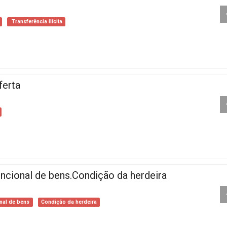
Transferência ilícita
ferta
ncional de bens.Condição da herdeira
nal de bens
Condição da herdeira