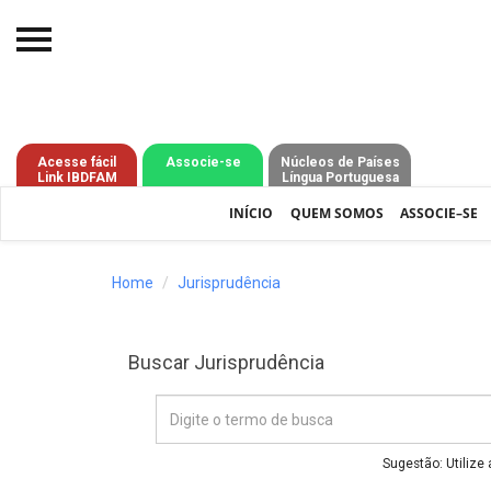
Início
O IBDFAM
Acesse fácil
Associe-se
Núcleos de Países
Link IBDFAM
Língua Portuguesa
Notícias
INÍCIO
QUEM SOMOS
ASSOCIE–SE
Artigos
Publicações
Home
Jurisprudência
Jurisprudência
Buscar Jurisprudência
Pós-Graduação
Eleições
Processos - IBDFAM
Sugestão: Utilize