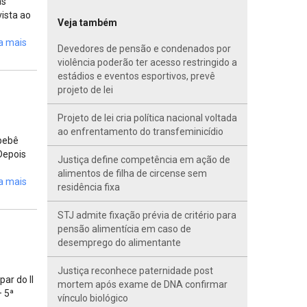
as
ista ao
Veja também
a mais
Devedores de pensão e condenados por
violência poderão ter acesso restringido a
estádios e eventos esportivos, prevê
projeto de lei
Projeto de lei cria política nacional voltada
ao enfrentamento do transfeminicídio
 bebê
Depois
Justiça define competência em ação de
alimentos de filha de circense sem
a mais
residência fixa
STJ admite fixação prévia de critério para
pensão alimentícia em caso de
desemprego do alimentante
Justiça reconhece paternidade post
ar do II
mortem após exame de DNA confirmar
– 5ª
vínculo biológico