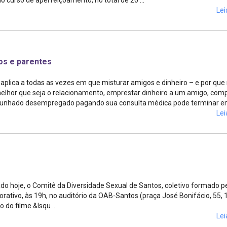
o curso de aperfeiçoamento, no total de 20 ...
Lei
os e parentes
aplica a todas as vezes em que misturar amigos e dinheiro – e por que
 melhor que seja o relacionamento, emprestar dinheiro a um amigo, com
cunhado desempregado pagando sua consulta médica pode terminar em 
Lei
o hoje, o Comitê da Diversidade Sexual de Santos, coletivo formado p
rativo, às 19h, no auditório da OAB-Santos (praça José Bonifácio, 55, 
do filme &lsqu ...
Lei