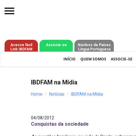
Início
O IBDFAM
Acesse fácil
Associe-se
Núcleos de Países
Link IBDFAM
Língua Portuguesa
Notícias
INÍCIO
QUEM SOMOS
ASSOCIE–SE
Artigos
Publicações
IBDFAM na Mídia
Jurisprudência
Home
Notícias
IBDFAM na Mídia
Pós-Graduação
Eleições
04/08/2012
Conquistas da sociedade
Processos - IBDFAM