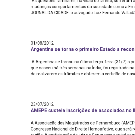
As questões familiares, na visão do Direito, sofrera
Projetos do IBDFAM
mudanças comportamentais da sociedade como a Emenda 
JORNAL DA CIDADE, o advogado Luiz Fernando Valladão, di
Eventos / Lives
Covid-19
Alienação Parental
01/08/2012
Argentina se torna o primeiro Estado a reco
Encontre um Escritório
A Argentina se tornou na última terça-feira (31/7) o 
Convênios
que nasceu há três semanas na Índia, foi registrado na
de realizarem os trâmites e obterem a certidão de nasc
IBDFAM Educacional
Newsletter
Acessibilidade
23/07/2012
AMEPE custeia inscrições de associados no I
Equipe
Fale Conosco
A Associação dos Magistrados de Pernambuco (AMEPE) e
Congresso Nacional de Direito Homoafetivo, que será re