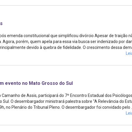
is
pós emenda constitucional que simplificou divórcio Apesar de traição n
a. Agora, porém, quem apela para essa via busca ser indenizado por da
incipalmente devido à quebra de fidelidade. O crescimento dessa dema
Lei
m evento no Mato Grosso do Sul
 Camanho de Assis, participará do 7º Encontro Estadual dos Psicólogos
 Sul. O desembargador ministrará palestra sobre "A Relevância do Es
 9h, no Plenário do Tribunal Pleno. O desembargador foi convidado pelo ..
Lei