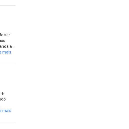
ão ser
nos
nda a ...
a mais
 e
tudo
.
a mais