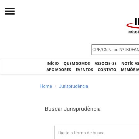
Início
O IBDFAM
Notícias
INÍCIO
QUEM SOMOS
ASSOCIE–SE
NOTÍCIA
Artigos
APOIADORES
EVENTOS
CONTATO
MEMÓRI
Publicações
Home
Jurisprudência
Jurisprudência
Pós-Graduação
Buscar Jurisprudência
Eleições
Processos - IBDFAM