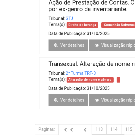
Ação de Prestação de Contas. C
por ex-genro da inventariante.
Tribunal:
STJ
Tema(s):
Direito de herança
Comunhão Universal
Data de Publicação:
31/10/2025
Ver detalhes
Visualização rápi
Transexual. Alteração de nome n
Tribunal:
2ª Turma TRF-3
Tema(s):
Alteração de nome e gênero
Data de Publicação:
31/10/2025
Ver detalhes
Visualização rápi
Paginas:
113
114
115