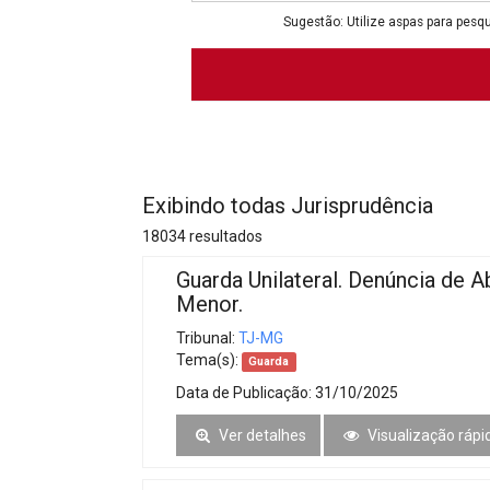
Projetos do IBDFAM
Sugestão: Utilize aspas para pesqu
Eventos / Lives
Covid-19
Alienação Parental
Encontre um Escritório
Exibindo todas Jurisprudência
Convênios
18034 resultados
IBDFAM Educacional
Guarda Unilateral. Denúncia de 
Menor.
Newsletter
Tribunal:
TJ-MG
Acessibilidade
Tema(s):
Guarda
Data de Publicação:
31/10/2025
Equipe
Ver detalhes
Visualização rápi
Fale Conosco