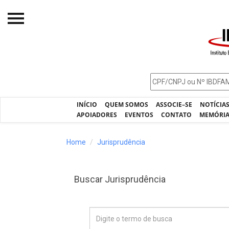
Início
O IBDFAM
Notícias
INÍCIO
QUEM SOMOS
ASSOCIE–SE
NOTÍCIA
Artigos
APOIADORES
EVENTOS
CONTATO
MEMÓRI
Publicações
Home
Jurisprudência
Jurisprudência
Pós-Graduação
Buscar Jurisprudência
Eleições
Processos - IBDFAM