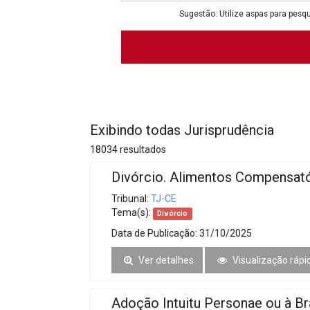
Projetos do IBDFAM
Sugestão: Utilize aspas para pesqu
Eventos / Lives
Covid-19
Alienação Parental
Encontre um Escritório
Exibindo todas Jurisprudência
Convênios
18034 resultados
IBDFAM Educacional
Divórcio. Alimentos Compensató
Newsletter
Tribunal:
TJ-CE
Tema(s):
Divórcio
Acessibilidade
Data de Publicação:
31/10/2025
Equipe
Ver detalhes
Visualização rápi
Fale Conosco
Adoção Intuitu Personae ou à Bra