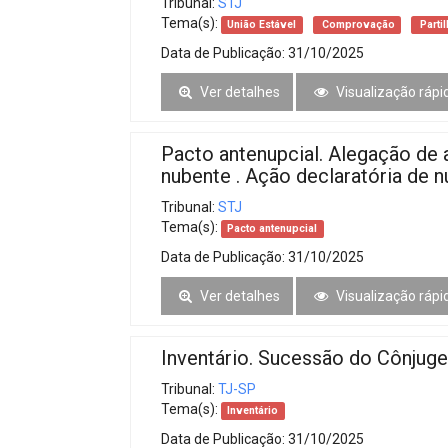
Tribunal:
STJ
Tema(s):
União Estável
Comprovação
Parti
Data de Publicação:
31/10/2025
Ver detalhes
Visualização rápi
Pacto antenupcial. Alegação de 
nubente . Ação declaratória de nu
Tribunal:
STJ
Tema(s):
Pacto antenupcial
Data de Publicação:
31/10/2025
Ver detalhes
Visualização rápi
Inventário. Sucessão do Cônjug
Tribunal:
TJ-SP
Tema(s):
Inventário
Data de Publicação:
31/10/2025