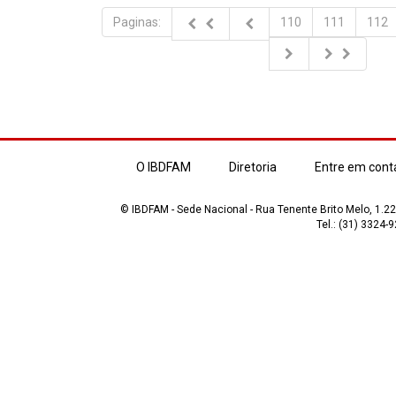
Paginas:
110
111
112
O IBDFAM
Diretoria
Entre em cont
© IBDFAM - Sede Nacional - Rua Tenente Brito Melo, 1.223
Tel.: (31) 3324-