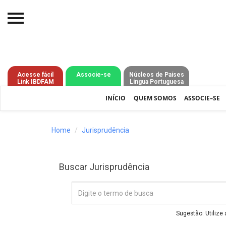
Início
O IBDFAM
Acesse fácil
Associe-se
Núcleos de Países
Link IBDFAM
Língua Portuguesa
Notícias
INÍCIO
QUEM SOMOS
ASSOCIE–SE
Artigos
Publicações
Home
Jurisprudência
Jurisprudência
Buscar Jurisprudência
Pós-Graduação
Eleições
Processos - IBDFAM
Sugestão: Utilize