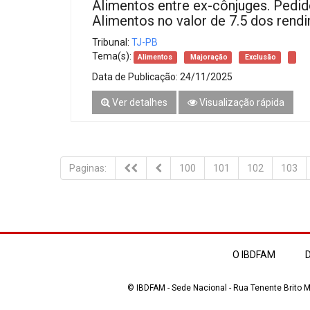
Alimentos entre ex-cônjuges. Pedid
Alimentos no valor de 7.5 dos rend
Tribunal:
TJ-PB
Tema(s):
Alimentos
Majoração
Exclusão
Data de Publicação:
24/11/2025
Ver detalhes
Visualização rápida
Paginas:
100
101
102
103
O IBDFAM
D
© IBDFAM - Sede Nacional - Rua Tenente Brito Me