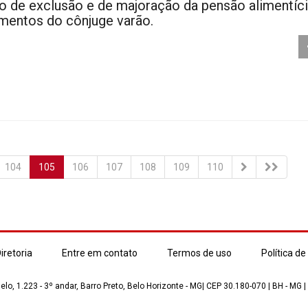
o de exclusão e de majoração da pensão alimentíci
imentos do cônjuge varão.
104
105
106
107
108
109
110
iretoria
Entre em contato
Termos de uso
Política de
lo, 1.223 - 3º andar, Barro Preto, Belo Horizonte - MG| CEP 30.180-070 | BH - MG |