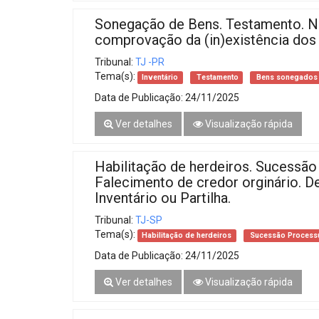
Sonegação de Bens. Testamento. Ne
comprovação da (in)existência do
Tribunal:
TJ -PR
Tema(s):
Inventário
Testamento
Bens sonegados
Data de Publicação:
24/11/2025
Ver detalhes
Visualização rápida
Habilitação de herdeiros. Sucessã
Falecimento de credor orginário. 
Inventário ou Partilha.
Tribunal:
TJ-SP
Tema(s):
Habilitação de herdeiros
Sucessão Process
Data de Publicação:
24/11/2025
Ver detalhes
Visualização rápida