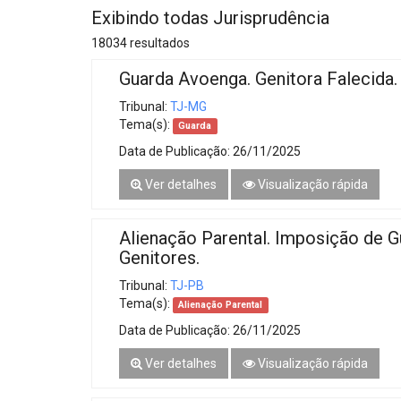
Projetos do IBDFAM
Exibindo todas Jurisprudência
Eventos / Lives
18034 resultados
Guarda Avoenga. Genitora Falecida.
Covid-19
Tribunal:
TJ-MG
Alienação Parental
Tema(s):
Guarda
Encontre um Escritório
Data de Publicação:
26/11/2025
Ver detalhes
Visualização rápida
Convênios
IBDFAM Educacional
Alienação Parental. Imposição de G
Genitores.
Newsletter
Tribunal:
TJ-PB
Acessibilidade
Tema(s):
Alienação Parental
Equipe
Data de Publicação:
26/11/2025
Ver detalhes
Visualização rápida
Fale Conosco