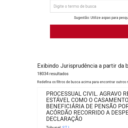
Projetos do IBDFAM
Eventos / Lives
Sugestão: Utilize aspas para pesqu
Covid-19
Alienação Parental
Encontre um Escritório
Convênios
Exibindo Jurisprudência a partir da 
IBDFAM Educacional
18034 resultados
Newsletter
Redefina os filtros de busca acima para encontrar outros 
PROCESSUAL CIVIL. AGRAVO 
Acessibilidade
ESTÁVEL COMO O CASAMENTO 
Equipe
BENEFICIÁRIA DE PENSÃO PO
ACÓRDÃO RECORRIDO A DESPE
Fale Conosco
DECLARAÇÃO
Tribunal:
STJ