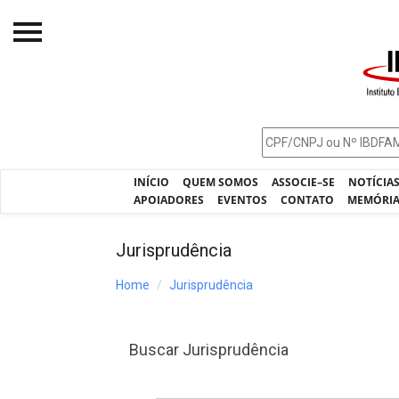
Início
O IBDFAM
Notícias
INÍCIO
QUEM SOMOS
ASSOCIE–SE
NOTÍCIA
Artigos
APOIADORES
EVENTOS
CONTATO
MEMÓRI
Publicações
Jurisprudência
Jurisprudência
Home
Jurisprudência
Pós-Graduação
Eleições
Buscar Jurisprudência
Processos - IBDFAM