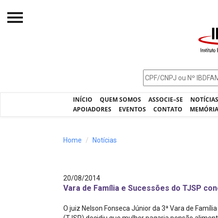
Início
O IBDFAM
Notícias
INÍCIO
QUEM SOMOS
ASSOCIE–SE
NOTÍCIA
Artigos
APOIADORES
EVENTOS
CONTATO
MEMÓRI
Publicações
Home
Notícias
Jurisprudência
Pós-Graduação
20/08/2014
Eleições
Vara de Família e Sucessões do TJSP con
Processos - IBDFAM
O juiz Nelson Fonseca Júnior da 3ª Vara de Famíli