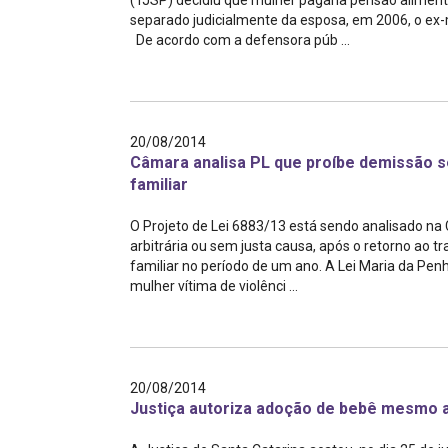
(TJSP) decidiu que mulher pagaria pensão alimentí
Projetos do IBDFAM
separado judicialmente da esposa, em 2006, o ex
De acordo com a defensora púb ...
Eventos / Lives
Covid-19
Alienação Parental
20/08/2014
Câmara analisa PL que proíbe demissão se
Encontre um Escritório
familiar
Convênios
O Projeto de Lei 6883/13 está sendo analisado na
arbitrária ou sem justa causa, após o retorno ao t
IBDFAM Educacional
familiar no período de um ano. A Lei Maria da Penh
mulher vítima de violênci ...
Newsletter
Acessibilidade
Equipe
20/08/2014
Fale Conosco
Justiça autoriza adoção de bebê mesmo a