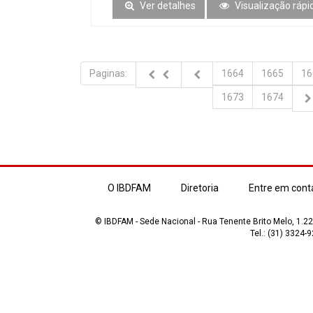
Ver detalhes
Visualização rápi
Paginas:
1664
1665
16
1673
1674
O IBDFAM
Diretoria
Entre em cont
© IBDFAM - Sede Nacional - Rua Tenente Brito Melo, 1.223
Tel.: (31) 3324-