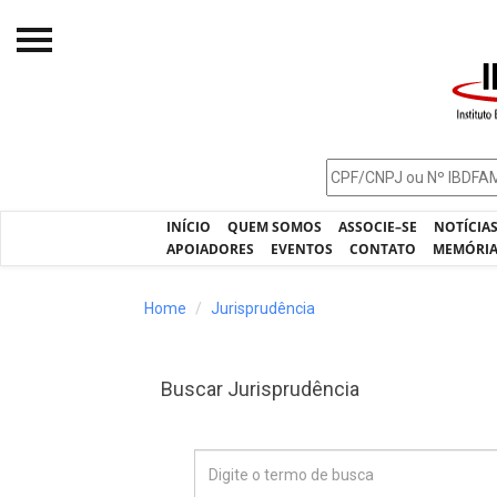
Início
O IBDFAM
Notícias
INÍCIO
QUEM SOMOS
ASSOCIE–SE
NOTÍCIA
Artigos
APOIADORES
EVENTOS
CONTATO
MEMÓRI
Publicações
Home
Jurisprudência
Jurisprudência
Pós-Graduação
Buscar Jurisprudência
Eleições
Processos - IBDFAM