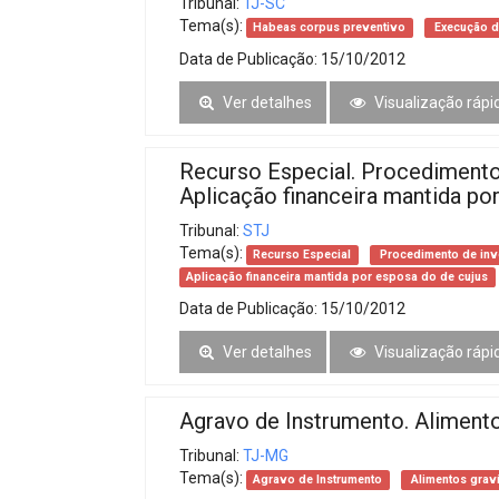
Tribunal:
TJ-SC
Tema(s):
Habeas corpus preventivo
Execução d
Data de Publicação:
15/10/2012
Ver detalhes
Visualização rápi
Recurso Especial. Procedimento 
Aplicação financeira mantida po
Tribunal:
STJ
Tema(s):
Recurso Especial
Procedimento de inv
Aplicação financeira mantida por esposa do de cujus
Data de Publicação:
15/10/2012
Ver detalhes
Visualização rápi
Agravo de Instrumento. Alimento
Tribunal:
TJ-MG
Tema(s):
Agravo de Instrumento
Alimentos grav