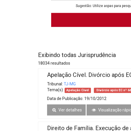
Projetos do IBDFAM
Sugestão: Utilize aspas para pesqu
Eventos / Lives
Covid-19
Alienação Parental
Encontre um Escritório
Exibindo todas Jurisprudência
Convênios
18034 resultados
IBDFAM Educacional
Apelação Cível. Divórcio após 
Newsletter
Tribunal:
TJ-MG
Tema(s):
Apelação Cível
Divórcio após EC nº 6
Acessibilidade
Data de Publicação:
19/10/2012
Equipe
Ver detalhes
Visualização rápi
Fale Conosco
Direito de Família. Execução de 