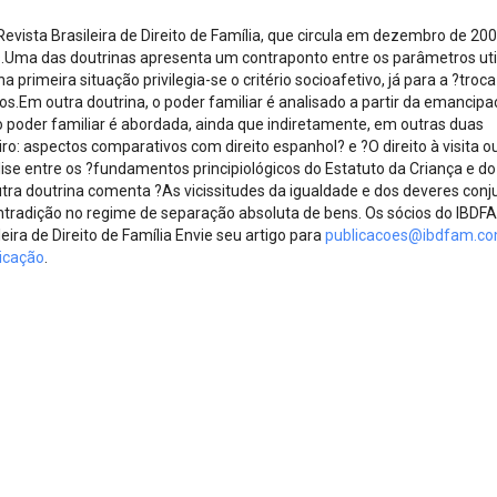
Revista Brasileira de Direito de Família, que circula em dezembro de 20
s.Uma das doutrinas apresenta um contraponto entre os parâmetros uti
 primeira situação privilegia-se o critério socioafetivo, já para a ?troca
os.Em outra doutrina, o poder familiar é analisado a partir da emancip
do poder familiar é abordada, ainda que indiretamente, em outras duas
eiro: aspectos comparativos com direito espanhol? e ?O direito à visita o
álise entre os ?fundamentos principiológicos do Estatuto da Criança e do
ra doutrina comenta ?As vicissitudes da igualdade e dos deveres conj
ontradição no regime de separação absoluta de bens. Os sócios do IBD
eira de Direito de Família Envie seu artigo para
publicacoes@ibdfam.co
icação
.