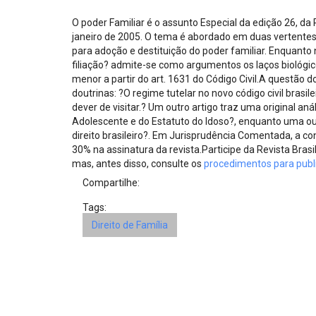
Projetos do IBDFAM
O poder Familiar é o assunto Especial da edição 26, da 
Eventos / Lives
janeiro de 2005. O tema é abordado em duas vertente
para adoção e destituição do poder familiar. Enquanto na
Covid-19
filiação? admite-se como argumentos os laços biológic
menor a partir do art. 1631 do Código Civil.A questão 
Alienação Parental
doutrinas: ?O regime tutelar no novo código civil brasil
dever de visitar.? Um outro artigo traz uma original an
Encontre um Escritório
Adolescente e do Estatuto do Idoso?, enquanto uma out
direito brasileiro?. Em Jurisprudência Comentada, a c
Convênios
30% na assinatura da revista.Participe da Revista Brasil
mas, antes disso, consulte os
procedimentos para publ
IBDFAM Educacional
Compartilhe:
Newsletter
Tags:
Direito de Família
Acessibilidade
Equipe
Fale Conosco