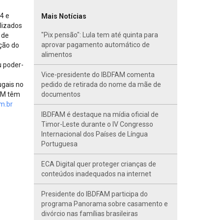
04 e
Mais Notícias
lizados
"Pix pensão": Lula tem até quinta para
 de
aprovar pagamento automático de
ação do
alimentos
u poder-
Vice-presidente do IBDFAM comenta
ugais no
pedido de retirada do nome da mãe de
FAM têm
documentos
m.br
IBDFAM é destaque na mídia oficial de
Timor-Leste durante o IV Congresso
Internacional dos Países de Língua
Portuguesa
ECA Digital quer proteger crianças de
conteúdos inadequados na internet
Presidente do IBDFAM participa do
programa Panorama sobre casamento e
divórcio nas famílias brasileiras