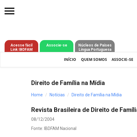
Início
O IBDFAM
Acesse fácil
Associe-se
Núcleos de Países
Link IBDFAM
Língua Portuguesa
Notícias
INÍCIO
QUEM SOMOS
ASSOCIE–SE
Artigos
Publicações
Direito de Família na Mídia
Jurisprudência
Home
Notícias
Direito de Família na Mídia
Pós-Graduação
Revista Brasileira de Direito de Famíl
Eleições
08/12/2004
Processos - IBDFAM
Fonte: IBDFAM Nacional