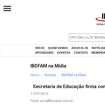
Início
O IBDFAM
Notícias
INÍCIO
QUEM SOMOS
ASSOCIE–SE
NOTÍCIA
Artigos
APOIADORES
EVENTOS
CONTATO
MEMÓRI
Publicações
IBDFAM na Mídia
Jurisprudência
Home
Notícias
IBDFAM na Mídia
Pós-Graduação
Secretaria de Educação firma c
Eleições
17/07/2013
Processos - IBDFAM
Fonte: jornalNoroeste.com.br