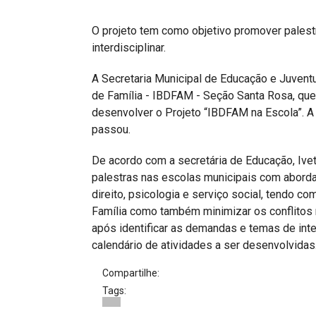
Projetos do IBDFAM
O projeto tem como objetivo promover pales
Eventos / Lives
interdisciplinar.
Covid-19
A Secretaria Municipal de Educação e Juventu
Alienação Parental
de Família - IBDFAM - Seção Santa Rosa, qu
desenvolver o Projeto “IBDFAM na Escola”. A
Encontre um Escritório
passou.
Convênios
De acordo com a secretária de Educação, Ive
IBDFAM Educacional
palestras nas escolas municipais com abordag
direito, psicologia e serviço social, tendo 
Newsletter
Família como também minimizar os conflitos n
após identificar as demandas e temas de in
Acessibilidade
calendário de atividades a ser desenvolvidas
Equipe
Compartilhe:
Fale Conosco
Tags: