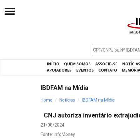
Início
O IBDFAM
Notícias
INÍCIO
QUEM SOMOS
ASSOCIE–SE
NOTÍCIA
Artigos
APOIADORES
EVENTOS
CONTATO
MEMÓRI
Publicações
IBDFAM na Mídia
Jurisprudência
Home
Notícias
IBDFAM na Mídia
Pós-Graduação
CNJ autoriza inventário extraju
Eleições
21/08/2024
Processos - IBDFAM
Fonte: InfoMoney