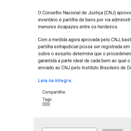
Projetos do IBDFAM
O Conselho Nacional de Justiça (CNJ) aprovou 
Eventos / Lives
inventário e partilha de bens por via admini
Covid-19
menores incapazes entre os herdeiros.
Alienação Parental
Com a medida agora aprovada pelo CNJ, basta
partilha extrajudicial possa ser registrada e
Encontre um Escritório
sobre o assunto determina que o procedimento
garantida a parte ideal de cada bem ao qual o 
Convênios
enviado ao CNJ pelo Instituto Brasileiro de D
IBDFAM Educacional
Leia na íntegra.
Newsletter
Compartilhe:
Acessibilidade
Tags:
Equipe
Fale Conosco