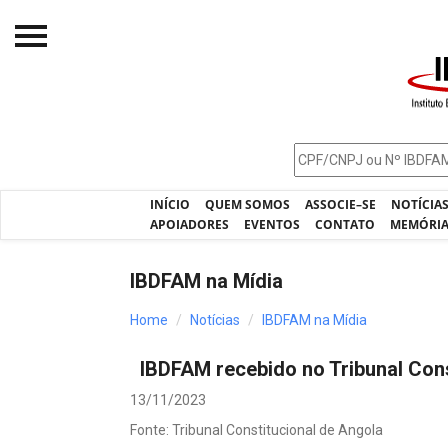
Início
O IBDFAM
Notícias
INÍCIO
QUEM SOMOS
ASSOCIE–SE
NOTÍCIA
Artigos
APOIADORES
EVENTOS
CONTATO
MEMÓRI
Publicações
IBDFAM na Mídia
Jurisprudência
Home
Notícias
IBDFAM na Mídia
Pós-Graduação
IBDFAM recebido no Tribunal Cons
Eleições
13/11/2023
Processos - IBDFAM
Fonte: Tribunal Constitucional de Angola