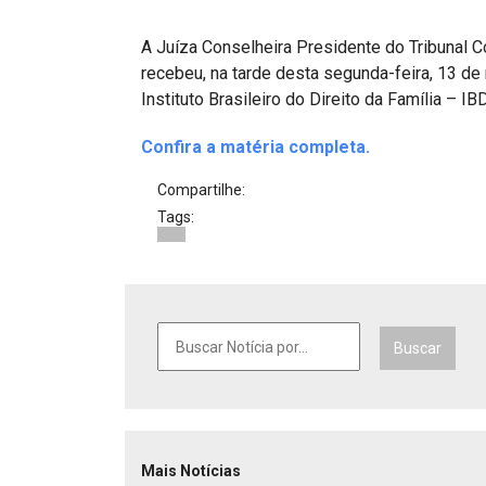
Projetos do IBDFAM
A Juíza Conselheira Presidente do Tribunal C
Eventos / Lives
recebeu, na tarde desta segunda-feira, 13 d
Covid-19
Instituto Brasileiro do Direito da Família – I
Alienação Parental
Confira a matéria completa.
Encontre um Escritório
Compartilhe:
Tags:
Convênios
IBDFAM Educacional
Newsletter
Buscar
Acessibilidade
Equipe
Fale Conosco
Mais Notícias