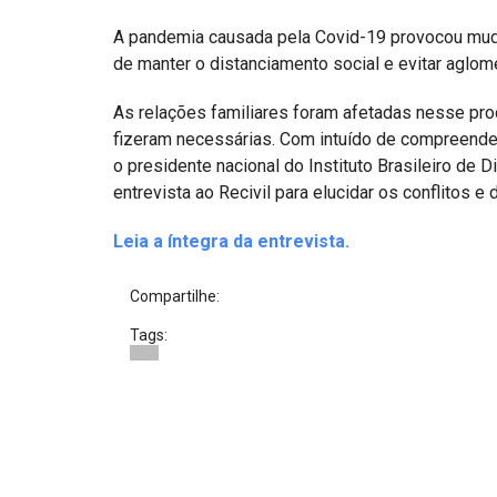
Projetos do IBDFAM
A pandemia causada pela Covid-19 provocou mudan
Eventos / Lives
de manter o distanciamento social e evitar aglom
Covid-19
As relações familiares foram afetadas nesse pr
fizeram necessárias. Com intuído de compreender 
Alienação Parental
o presidente nacional do Instituto Brasileiro de
Encontre um Escritório
entrevista ao Recivil para elucidar os conflitos e
Convênios
Leia a íntegra da entrevista.
IBDFAM Educacional
Compartilhe:
Newsletter
Tags:
Acessibilidade
Equipe
Fale Conosco