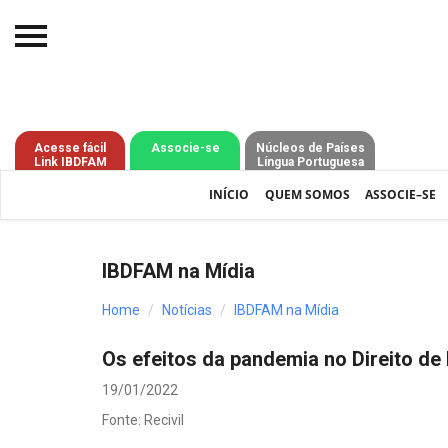
Início
O IBDFAM
Acesse fácil
Associe-se
Núcleos de Países
Link IBDFAM
Língua Portuguesa
Notícias
INÍCIO
QUEM SOMOS
ASSOCIE–SE
Artigos
Publicações
IBDFAM na Mídia
Jurisprudência
Home
Notícias
IBDFAM na Mídia
Pós-Graduação
Os efeitos da pandemia no Direito de 
Eleições
19/01/2022
Processos - IBDFAM
Fonte: Recivil