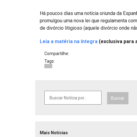
Projetos do IBDFAM
Há poucos dias uma notícia oriunda da Espan
Eventos / Lives
promulgou uma nova lei que regulamenta com
Covid-19
de divórcio litigioso (aquele divórcio onde n
Alienação Parental
Leia a matéria na íntegra
(exclusiva para 
Encontre um Escritório
Compartilhe:
Tags:
Convênios
IBDFAM Educacional
Newsletter
Buscar
Acessibilidade
Equipe
Fale Conosco
Mais Notícias