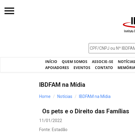
Início
O IBDFAM
Notícias
INÍCIO
QUEM SOMOS
ASSOCIE–SE
NOTÍCIA
Artigos
APOIADORES
EVENTOS
CONTATO
MEMÓRI
Publicações
IBDFAM na Mídia
Jurisprudência
Home
Notícias
IBDFAM na Mídia
Pós-Graduação
Os pets e o Direito das Famílias
Eleições
11/01/2022
Processos - IBDFAM
Fonte: Estadão