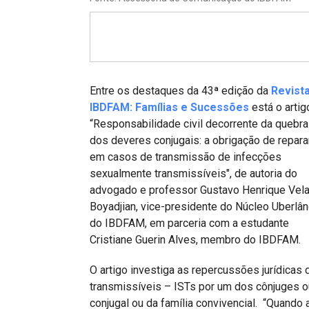
Projetos do IBDFAM
Eventos / Lives
Covid-19
Alienação Parental
Entre os destaques da 43ª edição da
Revist
IBDFAM: Famílias e Sucessões
está o artig
Encontre um Escritório
“Responsabilidade civil decorrente da quebra
dos deveres conjugais: a obrigação de repara
Convênios
em casos de transmissão de infecções
IBDFAM Educacional
sexualmente transmissíveis", de autoria do
advogado e professor Gustavo Henrique Vel
Newsletter
Boyadjian, vice-presidente do Núcleo Uberlân
do IBDFAM, em parceria com a estudante
Acessibilidade
Cristiane Guerin Alves, membro do IBDFAM.
Equipe
O artigo investiga as repercussões jurídica
Fale Conosco
transmissíveis – ISTs por um dos cônjuges o
conjugal ou da família convivencial. “Quando