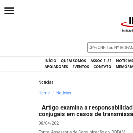
Início
O IBDFAM
Notícias
INÍCIO
QUEM SOMOS
ASSOCIE–SE
NOTÍCIA
Artigos
APOIADORES
EVENTOS
CONTATO
MEMÓRI
Publicações
Notícias
Jurisprudência
Home
Notícias
Pós-Graduação
Artigo examina a responsabilidad
Eleições
conjugais em casos de transmissã
Processos - IBDFAM
08/04/2021
Fonte: Assessoria de Comunicação do IBDFAM