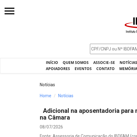
Início
O IBDFAM
Notícias
INÍCIO
QUEM SOMOS
ASSOCIE–SE
NOTÍCIA
Artigos
APOIADORES
EVENTOS
CONTATO
MEMÓRI
Publicações
Notícias
Jurisprudência
Home
Notícias
Pós-Graduação
Adicional na aposentadoria para
Eleições
na Câmara
Processos - IBDFAM
08/07/2026
Fonte: Assessoria de Comunicação do IBDFAM (co