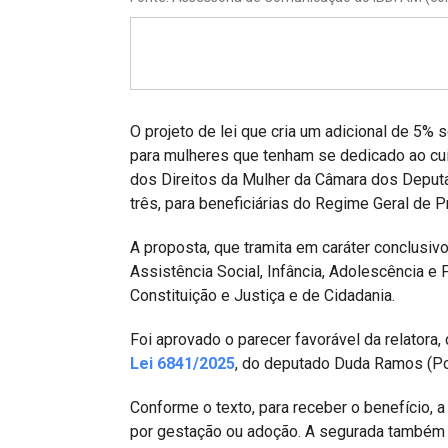
Projetos do IBDFAM
Eventos / Lives
Covid-19
Alienação Parental
O projeto de lei que cria um adicional de 5%
para mulheres que tenham se dedicado ao cu
Encontre um Escritório
dos Direitos da Mulher da Câmara dos Deputad
três, para beneficiárias do Regime Geral de P
Convênios
A proposta, que tramita em caráter conclusiv
IBDFAM Educacional
Assistência Social, Infância, Adolescência e 
Newsletter
Constituição e Justiça e de Cidadania.
Acessibilidade
Foi aprovado o parecer favorável da relatora
Lei 6841/2025
, do deputado Duda Ramos (P
Equipe
Conforme o texto, para receber o benefício, 
Fale Conosco
por gestação ou adoção. A segurada também nã