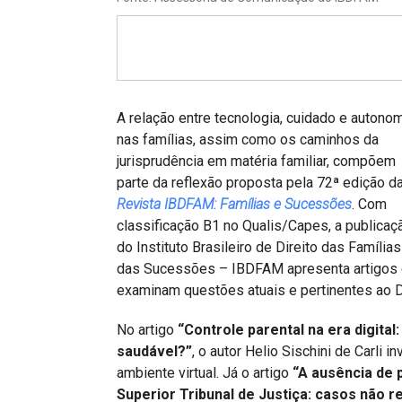
Projetos do IBDFAM
Eventos / Lives
Covid-19
Alienação Parental
A relação entre tecnologia, cuidado e autono
nas famílias, assim como os caminhos da
Encontre um Escritório
jurisprudência em matéria familiar, compõem
parte da reflexão proposta pela 72ª edição d
Convênios
Revista IBDFAM: Famílias e Sucessões
. Com
IBDFAM Educacional
classificação B1 no Qualis/Capes, a publicaç
do Instituto Brasileiro de Direito das Famílias
Newsletter
das Sucessões – IBDFAM apresenta artigos
examinam questões atuais e pertinentes ao D
Acessibilidade
No artigo
“Controle parental na era digital
Equipe
saudável?”
, o autor Helio Sischini de Carli 
Fale Conosco
ambiente virtual. Já o artigo
“A ausência de 
Superior Tribunal de Justiça: casos não re