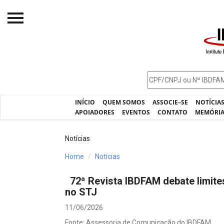
Início
O IBDFAM
Notícias
INÍCIO
QUEM SOMOS
ASSOCIE–SE
NOTÍCIA
Artigos
APOIADORES
EVENTOS
CONTATO
MEMÓRI
Publicações
Notícias
Jurisprudência
Home
Notícias
Pós-Graduação
72ª Revista IBDFAM debate limites
Eleições
no STJ
Processos - IBDFAM
11/06/2026
Fonte: Assessoria de Comunicação do IBDFAM