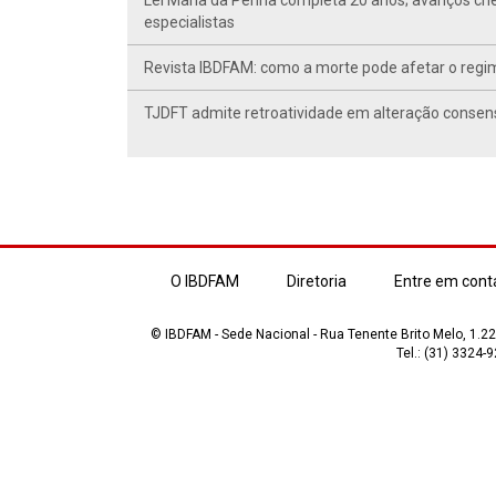
Lei Maria da Penha completa 20 anos; avanços ch
especialistas
Revista IBDFAM: como a morte pode afetar o regim
TJDFT admite retroatividade em alteração conse
O IBDFAM
Diretoria
Entre em cont
© IBDFAM - Sede Nacional - Rua Tenente Brito Melo, 1.223
Tel.: (31) 3324-