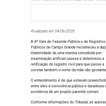
Projetos do IBDFAM
Eventos / Lives
Covid-19
Alienação Parental
Atualizado em 04/06/2026
Encontre um Escritório
A 4ª Vara de Fazenda Pública e de Registros
Públicos de Campo Grande reconheceu a dup
Convênios
maternidade de uma menina concebida por
inseminação artificial caseira e determinou a
IBDFAM Educacional
retificação do registro civil para que passe a
Newsletter
constar também o nome da mãe não gestante
Acessibilidade
O entendimento é de que estavam preenchidos
entre eles a convivência pública e duradoura
Equipe
existência de um projeto parental comum.
Fale Conosco
Conforme informações do Tribunal, as autor