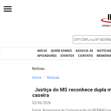
Início
O IBDFAM
Notícias
INÍCIO
QUEM SOMOS
ASSOCIE–SE
NOTÍCIA
Artigos
APOIADORES
EVENTOS
CONTATO
MEMÓRI
Publicações
Notícias
Jurisprudência
Home
Notícias
Pós-Graduação
Justiça do MS reconhece dupla 
Eleições
caseira
Processos - IBDFAM
02/06/2026
Fonte: Assessoria de Comunicação do IBDFAM (c