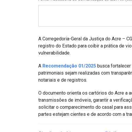
Projetos do IBDFAM
Eventos / Lives
Covid-19
Alienação Parental
A Corregedoria-Geral da Justiça do Acre – C
registro do Estado para coibir a prática de v
Encontre um Escritório
vulnerabilidade.
Convênios
A
Recomendação 01/2025
busca fortalecer 
patrimoniais sejam realizadas com transparên
IBDFAM Educacional
notariais e de registros.
Newsletter
O documento orienta os cartórios do Acre a a
Acessibilidade
transmissões de imóveis, garantir a verificaçã
solicitar o comparecimento do casal para ass
Equipe
partes estejam cientes e de acordo com a tr
Fale Conosco