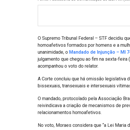
Projetos do IBDFAM
Eventos / Lives
Covid-19
Alienação Parental
O Supremo Tribunal Federal – STF decidiu qu
homoafetivos formados por homens e a mulher
Encontre um Escritório
unanimidade, o
Mandado de Injunção – MI 
julgamento que chegou ao fim na sexta-feira (
Convênios
acompanhou o voto do relator.
IBDFAM Educacional
A Corte concluiu que há omissão legislativa
Newsletter
bissexuais, transexuais e intersexuais vítima
Acessibilidade
O mandado, protocolado pela Associação Bra
reivindicava a criação de mecanismos de pre
Equipe
relacionamentos homoafetivos.
Fale Conosco
No voto, Moraes considera que “a Lei Maria d