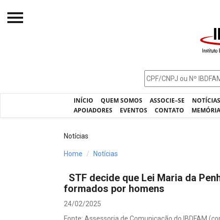
Início
O IBDFAM
Notícias
INÍCIO
QUEM SOMOS
ASSOCIE–SE
NOTÍCIA
Artigos
APOIADORES
EVENTOS
CONTATO
MEMÓRI
Publicações
Notícias
Jurisprudência
Home
Notícias
Pós-Graduação
STF decide que Lei Maria da Pen
Eleições
formados por homens
Processos - IBDFAM
24/02/2025
Fonte: Assessoria de Comunicação do IBDFAM (co