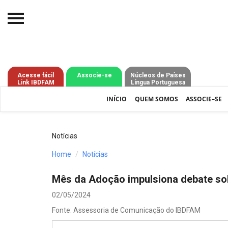
Início
O IBDFAM
Acesse fácil
Associe-se
Núcleos de Países
Link IBDFAM
Língua Portuguesa
Notícias
INÍCIO
QUEM SOMOS
ASSOCIE–SE
Artigos
Publicações
Notícias
Jurisprudência
Home
Notícias
Pós-Graduação
Mês da Adoção impulsiona debate sob
Eleições
02/05/2024
Fonte: Assessoria de Comunicação do IBDFAM
Processos - IBDFAM