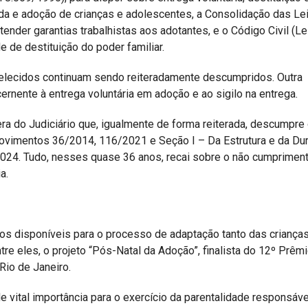
rda e adoção de crianças e adolescentes, a Consolidação das Le
ender garantias trabalhistas aos adotantes, e o Código Civil (Le
 de destituição do poder familiar.
belecidos continuam sendo reiteradamente descumpridos. Outra
ernente à entrega voluntária em adoção e ao sigilo na entrega.
fera do Judiciário que, igualmente de forma reiterada, descumpre
rovimentos 36/2014, 116/2021 e Seção I – Da Estrutura e da Du
24. Tudo, nesses quase 36 anos, recai sobre o não cumprimen
a.
os disponíveis para o processo de adaptação tanto das criança
ntre eles, o projeto “Pós-Natal da Adoção”, finalista do 12º Prêm
io de Janeiro.
de vital importância para o exercício da parentalidade responsáve