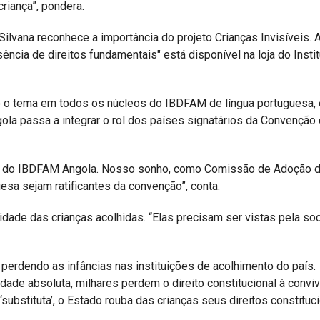
riança”, pondera.
vana reconhece a importância do projeto Crianças Invisíveis. 
sência de direitos fundamentais" está disponível na loja do Instit
 o tema em todos os núcleos do IBDFAM de língua portuguesa, 
ngola passa a integrar o rol dos países signatários da Convenção
cleo do IBDFAM Angola. Nosso sonho, como Comissão de Adoção 
sa sejam ratificantes da convenção”, conta.
ilidade das crianças acolhidas. “Elas precisam ser vistas pela s
 perdendo as infâncias nas instituições de acolhimento do país.
dade absoluta, milhares perdem o direito constitucional à convi
u ‘substituta’, o Estado rouba das crianças seus direitos constituc