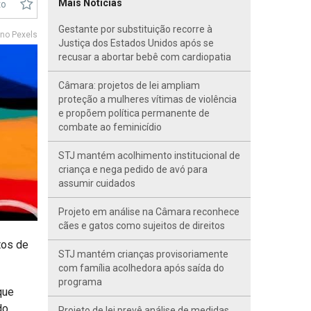
Mais Notícias
to
Gestante por substituição recorre à
no Pexels
Justiça dos Estados Unidos após se
recusar a abortar bebê com cardiopatia
Câmara: projetos de lei ampliam
proteção a mulheres vítimas de violência
e propõem política permanente de
combate ao feminicídio
STJ mantém acolhimento institucional de
criança e nega pedido de avó para
assumir cuidados
Projeto em análise na Câmara reconhece
cães e gatos como sujeitos de direitos
tos de
STJ mantém crianças provisoriamente
com família acolhedora após saída do
programa
que
do
Projeto de lei prevê análise de medidas