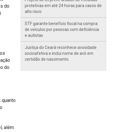
is do
protetivas em até 24 horas para casos de
alto risco
i
STF garante benefício fiscal na compra
de veículos por pessoas com deficiência
e autistas
Justiça do Ceará reconhece avosidade
 os
socioafetiva e inclui nome de avô em
certidão de nascimento
ração
to do
s quanto
io
l, além