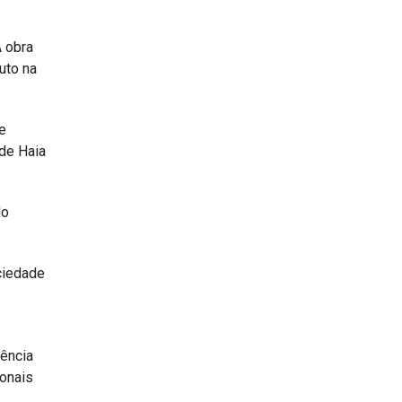
A obra
uto na
e
 de Haia
do
ociedade
vência
ionais