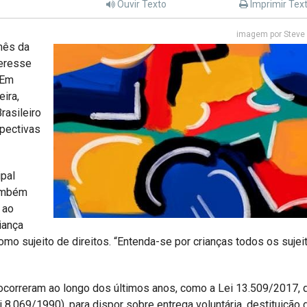
Ouvir Texto
Imprimir Tex
imagem por Steve 
mês da
teresse
 Em
ira,
rasileiro
spectivas
ipal
também
 ao
riança
o sujeito de direitos. “Entenda-se por crianças todos os sujei
ocorreram ao longo dos últimos anos, como a Lei 13.509/2017, 
i 8.069/1990), para dispor sobre entrega voluntária, destituição 