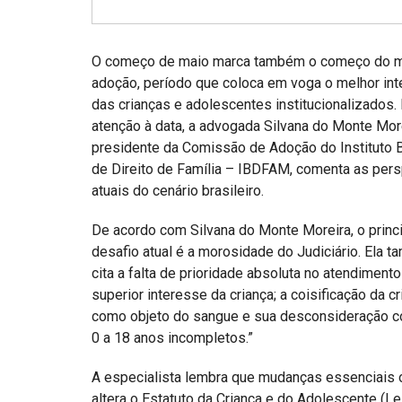
Projetos do IBDFAM
Eventos / Lives
O começo de maio marca também o começo do 
Covid-19
adoção, período que coloca em voga o melhor in
das crianças e adolescentes institucionalizados.
Alienação Parental
atenção à data, a advogada Silvana do Monte More
presidente da Comissão de Adoção do Instituto B
Encontre um Escritório
de Direito de Família – IBDFAM, comenta as per
Convênios
atuais do cenário brasileiro.
IBDFAM Educacional
De acordo com Silvana do Monte Moreira, o princ
desafio atual é a morosidade do Judiciário. Ela 
Newsletter
cita a falta de prioridade absoluta no atendimento
Acessibilidade
superior interesse da criança; a coisificação da c
como objeto do sangue e sua desconsideração com
Equipe
0 a 18 anos incompletos.”
Fale Conosco
A especialista lembra que mudanças essenciais 
altera o Estatuto da Criança e do Adolescente (Le