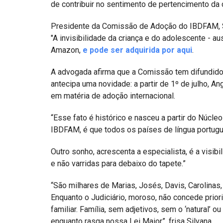
de contribuir no sentimento de pertencimento da c
Presidente da Comissão de Adoção do IBDFAM, Sil
"A invisibilidade da criança e do adolescente - au
Amazon,
e pode ser adquirida por aqui
.
A advogada afirma que a Comissão tem difundido
antecipa uma novidade: a partir de 1º de julho, A
em matéria de adoção internacional.
“Esse fato é histórico e nasceu a partir do Nú
IBDFAM, é que todos os países de língua portugue
Outro sonho, acrescenta a especialista, é a visib
e não varridas para debaixo do tapete.”
“São milhares de Marias, Josés, Davis, Carolinas,
Enquanto o Judiciário, moroso, não concede priori
familiar. Família, sem adjetivos, sem o ‘natural’ o
enquanto rasga nossa Lei Maior”, frisa Silvana.