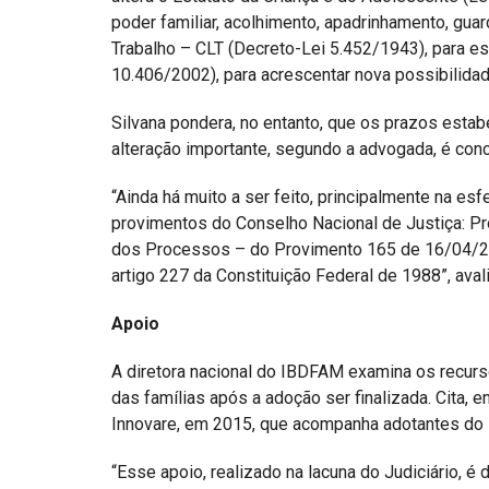
poder familiar, acolhimento, apadrinhamento, gua
Trabalho – CLT (Decreto-Lei 5.452/1943), para est
10.406/2002), para acrescentar nova possibilidade
Silvana pondera, no entanto, que os prazos esta
alteração importante, segundo a advogada, é conc
“Ainda há muito a ser feito, principalmente na es
provimentos do Conselho Nacional de Justiça: P
dos Processos – do Provimento 165 de 16/04/20
artigo 227 da Constituição Federal de 1988”, avali
Apoio
A diretora nacional do IBDFAM examina os recurs
das famílias após a adoção ser finalizada. Cita, e
Innovare, em 2015, que acompanha adotantes do R
“Esse apoio, realizado na lacuna do Judiciário, é 