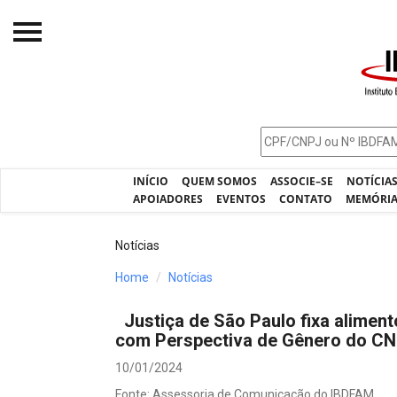
Início
O IBDFAM
Notícias
INÍCIO
QUEM SOMOS
ASSOCIE–SE
NOTÍCIA
Artigos
APOIADORES
EVENTOS
CONTATO
MEMÓRI
Publicações
Notícias
Jurisprudência
Home
Notícias
Pós-Graduação
Justiça de São Paulo fixa alime
Eleições
com Perspectiva de Gênero do C
Processos - IBDFAM
10/01/2024
Fonte: Assessoria de Comunicação do IBDFAM