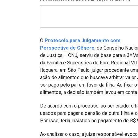
Projetos do IBDFAM
Eventos / Lives
Covid-19
Alienação Parental
O
Protocolo para Julgamento com
Perspectiva de Gênero
, do Conselho Nacio
Encontre um Escritório
de Justiça – CNJ, serviu de base para a 3ª V
da Família e Sucessões do Foro Regional VII
Convênios
Itaquera, em São Paulo, julgar procedente um
IBDFAM Educacional
ação de alimentos que buscava arbitrar valor 
ser pago pelo pai em favor da filha. Ao fixar o
Newsletter
alimentos, a decisão também levou em conta 
Acessibilidade
De acordo com o processo, ao ser citado, o 
usados para pagar a pensão de outra filha e c
Equipe
Por isso, teria insistido no pagamento de R
Fale Conosco
Ao analisar o caso, a juíza responsável evoc