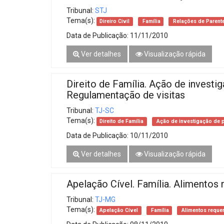
Tribunal:
STJ
Tema(s):
Direiro Civil
Família
Relações de Parent
Data de Publicação:
11/11/2010
Ver detalhes
Visualização rápida
Direito de Família. Ação de investi
Regulamentação de visitas
Tribunal:
TJ-SC
Tema(s):
Direito de Família
Ação de investigação de p
Data de Publicação:
10/11/2010
Ver detalhes
Visualização rápida
Apelação Cível. Família. Alimentos
Tribunal:
TJ-MG
Tema(s):
Apelação Cível
Família
Alimentos reque