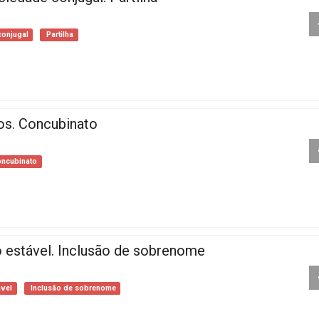
conjugal
Partilha
tos. Concubinato
ncubinato
ão estável. Inclusão de sobrenome
ável
Inclusão de sobrenome