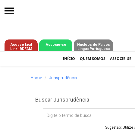
Início
O IBDFAM
Acesse fácil
Associe-se
Núcleos de Países
Link IBDFAM
Língua Portuguesa
Notícias
INÍCIO
QUEM SOMOS
ASSOCIE–SE
Artigos
Publicações
Home
Jurisprudência
Jurisprudência
Buscar Jurisprudência
Pós-Graduação
Eleições
Processos - IBDFAM
Sugestão: Utilize