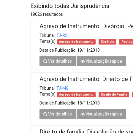
Projetos do IBDFAM
Exibindo todas Jurisprudência
Eventos / Lives
18026 resultados
Agravo de Instrumento. Divórcio. Pe
Covid-19
Tribunal:
TJ-RS
Alienação Parental
Tema(s):
Agravo de Instrumento
Divórcio
Pedido 
Encontre um Escritório
Data de Publicação:
19/11/2010
Ver detalhes
Visualização rápida
Convênios
IBDFAM Educacional
Agravo de Instrumento. Direito de F
Newsletter
Tribunal:
TJ-MG
Tema(s):
Agravo de Instrumento
Direito de Família
Acessibilidade
Data de Publicação:
18/11/2010
Equipe
Ver detalhes
Visualização rápida
Fale Conosco
Direito de família. Dissolução de so