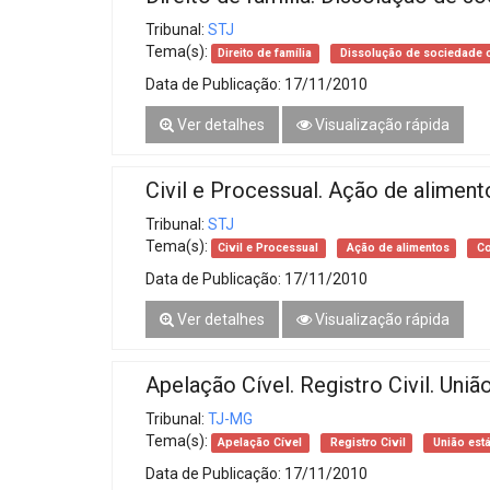
Tribunal:
STJ
Tema(s):
Direito de família
Dissolução de sociedade 
Data de Publicação:
17/11/2010
Ver detalhes
Visualização rápida
Civil e Processual. Ação de alimen
Tribunal:
STJ
Tema(s):
Civil e Processual
Ação de alimentos
Co
Data de Publicação:
17/11/2010
Ver detalhes
Visualização rápida
Apelação Cível. Registro Civil. Uni
Tribunal:
TJ-MG
Tema(s):
Apelação Cível
Registro Civil
União est
Data de Publicação:
17/11/2010