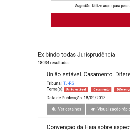
Projetos do IBDFAM
Sugestão: Utilize aspas para pesqu
Eventos / Lives
Covid-19
Alienação Parental
Encontre um Escritório
Exibindo todas Jurisprudência
Convênios
18034 resultados
IBDFAM Educacional
União estável. Casamento. Difer
Newsletter
Tribunal:
TJ-RS
Tema(s):
União estável
Casamento
Diferenç
Acessibilidade
Data de Publicação:
18/09/2013
Equipe
Ver detalhes
Visualização rápi
Fale Conosco
Convenção da Haia sobre aspecto