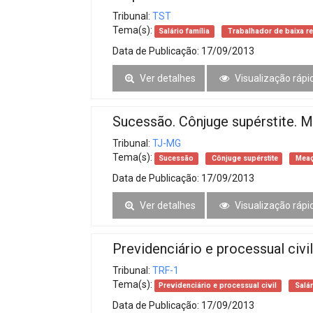
Tribunal:
TST
Tema(s):
Salário família
Trabalhador de baixa r
Data de Publicação:
17/09/2013
Ver detalhes
Visualização rápi
Sucessão. Cônjuge supérstite. 
Tribunal:
TJ-MG
Tema(s):
Sucessão
Cônjuge supérstite
Mea
Data de Publicação:
17/09/2013
Ver detalhes
Visualização rápi
Previdenciário e processual civil
Tribunal:
TRF-1
Tema(s):
Previdenciário e processual civil
Salár
Data de Publicação:
17/09/2013