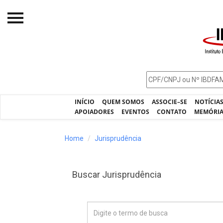
Início
O IBDFAM
Notícias
INÍCIO
QUEM SOMOS
ASSOCIE–SE
NOTÍCIA
Artigos
APOIADORES
EVENTOS
CONTATO
MEMÓRI
Publicações
Home
Jurisprudência
Jurisprudência
Pós-Graduação
Buscar Jurisprudência
Eleições
Processos - IBDFAM