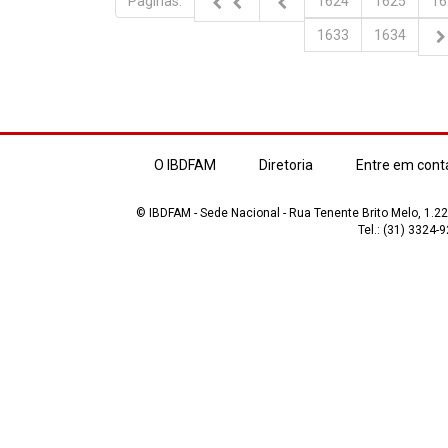
Paginas:
1624
1625
16
1633
1634
O IBDFAM
Diretoria
Entre em cont
© IBDFAM - Sede Nacional - Rua Tenente Brito Melo, 1.223
Tel.: (31) 3324-