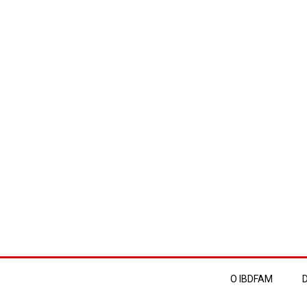
O IBDFAM
D