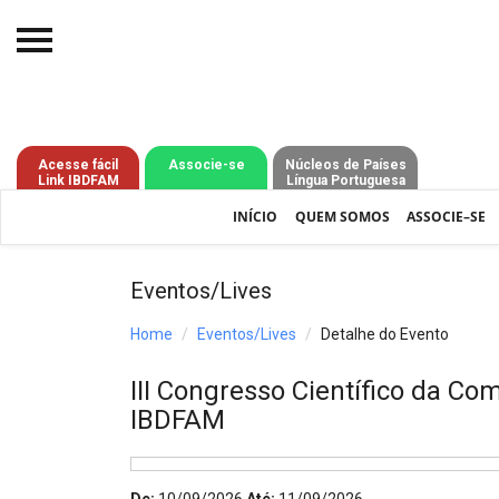
Início
O IBDFAM
Acesse fácil
Associe-se
Núcleos de Países
Link IBDFAM
Língua Portuguesa
Notícias
INÍCIO
QUEM SOMOS
ASSOCIE–SE
Artigos
Publicações
Eventos/Lives
Jurisprudência
Home
Eventos/Lives
Detalhe do Evento
Pós-Graduação
III Congresso Científico da Co
IBDFAM
Eleições
Processos - IBDFAM