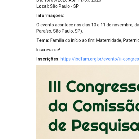
De:
10/09/2026
Até:
11/09/2026
Projetos do IBDFAM
Local:
São Paulo - SP
Eventos / Lives
Informações:
O evento acontece nos dias 10 e 11 de novembro, da
Covid-19
Paraíso, São Paulo, SP).
Alienação Parental
Tema:
Família do início ao fim: Maternidade, Paterni
Inscreva-se!
Encontre um Escritório
Inscrições:
https://ibdfam.org.br/evento/iii-congres
Convênios
IBDFAM Educacional
Newsletter
Acessibilidade
Equipe
Fale Conosco