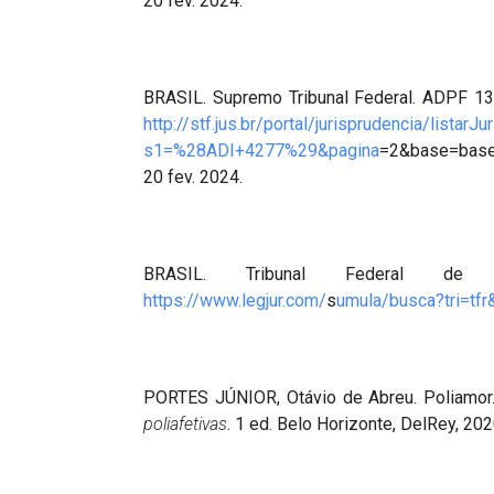
20 fev. 2024.
BRASIL. Supremo Tribunal Federal. ADPF 132 
http://stf.jus.br/portal/jurisprudencia/listarJ
s1=%28ADI+4277%29&pagina
=2&base=base
20 fev. 2024.
BRASIL. Tribunal Federal de 
https://www.legjur.com/
s
umula/busca?tri=tf
PORTES JÚNIOR, Otávio de Abreu. Poliamor
poliafetivas
. 1 ed. Belo Horizonte, DelRey, 202