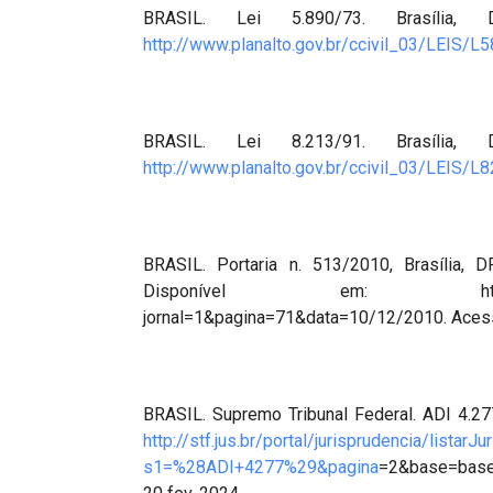
BRASIL. Lei 5.890/73. Brasília,
http://www.planalto.gov.br/ccivil_03/LEIS/L5
BRASIL. Lei 8.213/91. Brasília,
http://www.planalto.gov.br/ccivil_03/LEIS/L
BRASIL. Portaria n. 513/2010, Brasília, D
Disponível em: http://pesquisa.i
jornal=1&pagina=71&data=10/12/2010. Acess
BRASIL. Supremo Tribunal Federal. ADI 4.277 
http://stf.jus.br/portal/jurisprudencia/listarJ
s1=%28ADI+4277%29&pagina
=2&base=base