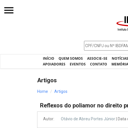
Início
O IBDFAM
Notícias
INÍCIO
QUEM SOMOS
ASSOCIE–SE
NOTÍCIA
Artigos
APOIADORES
EVENTOS
CONTATO
MEMÓRI
Publicações
Artigos
Jurisprudência
Home
Artigos
Pós-Graduação
Reflexos do poliamor no direito p
Eleições
Processos - IBDFAM
Autor:
Otávio de Abreu Portes Júnior
| Data